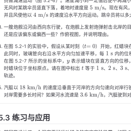
员做减速运动（图 5.2-6）。速度减小到一定值后便不再
无风时某跳伞员竖直下落，着地时速度是
。现在有风
并且风使他以
的速度沿水平方向运动。跳伞员将以多
5
m/s
4
m/s
一艘炮舰沿河由西向东行驶，在炮舰上发射炮弹射击北岸的
还是应该偏东或偏西一些？作俯视图，并说明理由。
在图 5.2-1 的实验中，假设从某时刻（
）开始，红蜡块
此同时，玻璃管向右沿水平方向匀加速平移，每
内的位
t
1
10
=
s
0
cm
在图 5.2-7 所示的坐标系中，
表示蜡块在竖直方向的位移
1
4
12
20
28
s
cm
cm
cm
cm
时蜡块位于坐标原点。请在图中标出
等于
、
、
y
x
t
=
0
轨迹。
t
1
2
3
4
s
s
s
s
汽艇以
的速度沿垂直于河岸的方向匀速向对岸行
对岸需要多长时间？如果河水流速是
，汽艇驶到
18
500
km/h
m
3.6
km/h
5.3 练习与应用