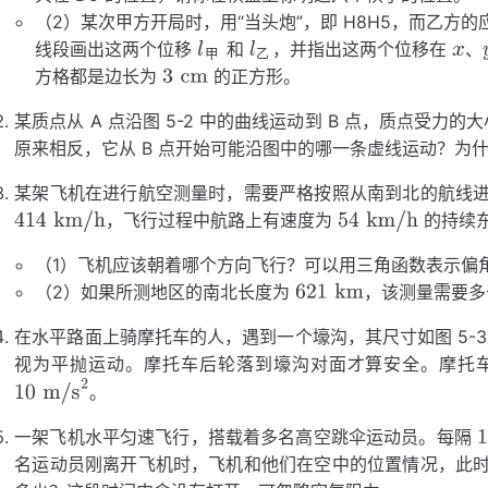
（2）某次甲方开局时，用“当头炮”，即 H8H5，而乙方的
线段画出这两个位移
和
，并指出这两个位移在
、
甲
乙
方格都是边长为
的正方形。
l
l
x
y
甲
乙
3
cm
某质点从 A 点沿图 5-2 中的曲线运动到 B 点，质点受力的
原来相反，它从 B 点开始可能沿图中的哪一条虚线运动？为
F
某架飞机在进行航空测量时，需要严格按照从南到北的航线
，飞行过程中航路上有速度为
的持续
414
54
km/h
km/h
（1）飞机应该朝着哪个方向飞行？可以用三角函数表示偏
（2）如果所测地区的南北长度为
，该测量需要多
621
km
在水平路面上骑摩托车的人，遇到一个壕沟，其尺寸如图 5-
视为平抛运动。摩托车后轮落到壕沟对面才算安全。摩托
。
g
10
m/s
2
一架飞机水平匀速飞行，搭载着多名高空跳伞运动员。每隔
名运动员刚离开飞机时，飞机和他们在空中的位置情况，此
1
s