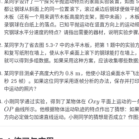
某同学设计了一个探究平抛运动特点的家庭实验装置，如图 5.
都让钢球从斜面上的同一位置滚下，滚过桌边后钢球便做平
木板（还有一个用来调节木板高度的支架，图中未画），木
录钢球在白纸上的落点。已知平抛运动在竖直方向上的运动
究钢球水平分速度的特点？请指出需要的器材，说明实验步骤
某同学为了省去图 5.3-7 中的水平木板，把第 1 题中的
和复写纸附在墙上，使从水平桌面上滚下的钢球能打在墙上
就可以得到多组数据。如果采用这种方案，应该收集哪些数据
某同学目测桌子高度大约为
，他使小球沿桌面水平飞
秒 25 帧）。如果这位同学采用逐帧分析的办法，保存并打
0.8
m
中运动的照片？
小刚同学通过实验，得到了某物体在
平面上运动的一条
曲线所示。他根据物体运动轨迹的特点作出了猜想：如
O
x
y
方向必定做匀加速直线运动。小刚同学的猜想是否成立？作图
O
y
x
P