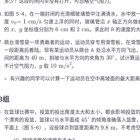
多少？这段时间内伞没有打开，可忽略空气阻力。
如图 5-4，在一端封闭的光滑细玻璃管中注满清水，水中放一
度
匀速上浮的同时，玻璃管沿
轴正方向做初
的
、
坐标值分别为
和
。求此时 R 的速度的
v
x
0
=
1
cm/s
x
y
6
2
cm
cm
跳台滑雪是一项勇敢者的运动，运动员穿专用滑雪板，在滑
一段距离后着陆。现有某运动员从跳台 A 处沿水平方向飞出，在斜
间的距离为
，斜坡与水平方向的夹角为
，试计算运
不计空气阻力，
取
。
40
30
m
∘
g
10
m/s
2
有兴趣的同学可以计算一下运动员在空中离坡面的最大距
B组
在篮球比赛中，投篮的投出角度太大和太小，都会影响投篮
个漂亮的投篮，篮球以与水平面成
的倾角准确落入篮筐
平面上（图 5-6），设投球点到篮筐距离为
，不考虑
45
∘
9.8
m