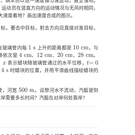
减小，跳伞员以这一速度做匀速运动，直至落地。
，运动员在竖直方向的运动情况与无风时相同，
大速度着地？画出速度合成的图示。
目标。要击中目标，射击方向应直接对准目标，
在玻璃管内每
上升的距离都是
，与
移依次是
、
、
、
。
，
表示蜡块随玻璃管通过的水平位移，
、
时蜡块的位置，并用平滑曲线描绘蜡块的
驶，河宽
。设想河水不流动，汽艇驶到
对岸需要多长时间？汽艇在对岸何处靠岸？