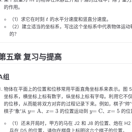
的作用。
m
F
（1）求它在时刻
的水平分速度和竖直分速度。
（2）建立适当的坐标系，写出这个坐标系中代表物体运动
t
的？
第五章 复习与提高
A组
物体在平面上的位置和位移常用平面直角坐标系来表示。图 5
坐标系，横坐标上标有数字，纵坐标上标有字母。利用它不
的位移，从而能将双方对弈的过程记录下来。例如，棋子“帅
棋子“象”从
、
的位置运动到
、
的位
y
x
=
=
J
5
y
x
y
x
=
=
=
=
A
3
C
5
（1）还未开局时，甲方的马在 J2 和 J8 的位置、炮在 H2
兵在 D5 的位置，请你在棋盘上标明这六个棋子的位置。