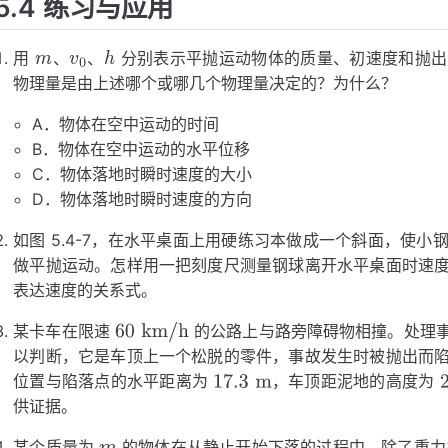
5.4 练习与应用
用
、
、
分别表示平抛运动物体的质量、初速度和抛出
物理量是由上述哪个或哪几个物理量决定的？为什么？
m
v
h
0
A．物体在空中运动的时间
B．物体在空中运动的水平位移
C．物体落地时瞬时速度的大小
D．物体落地时瞬时速度的方向
如图 5.4-7，在水平桌面上用硬练习本做成一个斜面，使
做平抛运动。怎样用一把刻度尺测量钢球离开水平桌面时速
表达速度的关系式。
某卡车在限速
的公路上与路旁障碍物相撞。处理
以判断，它是车顶上一个松脱的零件，事故发生时被抛出而
60
km/h
位置与陷落点的水平距离为
，车顶距泥地的高度为
供证据。
17.3
2.45
m
m
某个质量为
的物体在从静止开始下落的过程中，除了重力