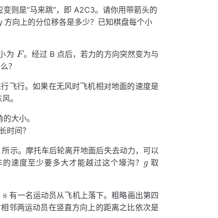
应变则是“马来跳”，即 A2C3。请你用带箭头的
方向上的分位移各是多少？已知棋盘每个小
大小为
。经过 B 点后，若力的方向突然变为与
什么？
进行飞行。如果在无风时飞机相对地面的速度是
东风。
角的大小。
长时间？
3 所示。摩托车后轮离开地面后失去动力，可以
车的速度至少要多大才能越过这个壕沟？
取
有一名运动员从飞机上落下。粗略画出第四
时相邻两运动员在竖直方向上的距离之比依次是