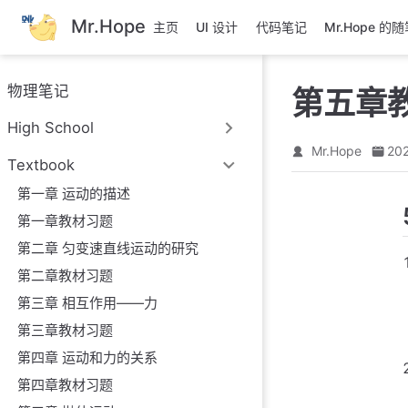
跳
Mr.Hope
主页
UI 设计
代码笔记
Mr.Hope 的
至
主
要
物理笔记
第五章
內
容
High School
Mr.Hope
202
Textbook
第一章 运动的描述
第一章教材习题
第二章 匀变速直线运动的研究
第二章教材习题
第三章 相互作用——力
第三章教材习题
第四章 运动和力的关系
第四章教材习题