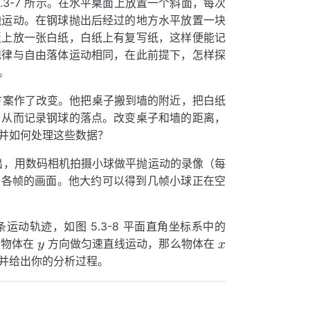
3-7 所示。在水平桌面上放置一个斜面，每次
抛运动。在钢球抛出后经过的地方水平放置一块
板上放一张白纸，白纸上有复写纸，这样便能记
规律与自由落体运动相同，在此前提下，怎样探
。
实验方案作了改变。他把桌子搬到墙的附近，把白纸
，从而记录钢球的落点。改变桌子和墙的距离，
并如何处理这些数据？
出，用数码相机拍摄小球做平抛运动的录像（每
印各帧的画面。他大约可以得到几帧小球正在空
运动轨迹，如图 5.3-8 平面直角坐标系中的
果物体在
方向做匀速直线运动，那么物体在
并给出你的分析过程。