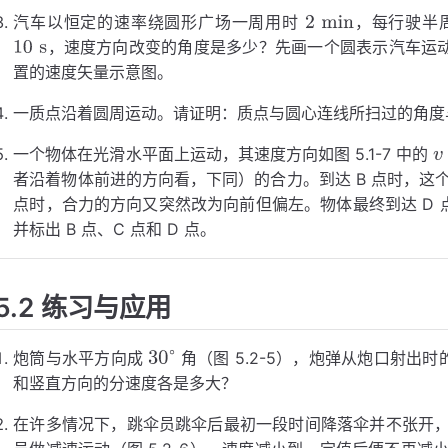
汽车以恒定的速率绕圆形广场一周用时
，每行驶半
，速度方向改变的角度是多少？先画一个圆表示汽车运
2
min
置的速度矢量示意图。
10
10
s
s
一质点沿着圆周运动。请证明：质点与圆心连线所扫过的角度
一个物体在光滑水平面上运动，其速度方向如图 5.1-7 中的
者沿着物体前进的方向看，下同）的合力。到达 B 点时，这
v
点时，合力的方向又突然改为向前但偏左。物体最终到达 D 点
并标出 B 点、C 点和 D 点。
5.2 练习与应用
炮筒与水平方向成
角（图 5.2-5），炮弹从炮口射出
和竖直方向的分速度各是多大？
30
800
∘
m/s
在许多情况下，跳伞员跳伞后最初一段时间降落伞并不张开