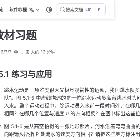
Ctrl
K
随笔
软件教程
搜索文档
教材习题
6/7/7
...
大约 12 分钟
5.1 练习与应用
跳水运动是一项难度很大又极具观赏性的运动，我国跳水队多
队”。图 5.1-5 中虚线描述的是一位跳水运动员高台跳水
入水。整个运动过程中，除运动员入水前一段时间外，在哪
v
相同？在哪几个位置与速度
的方向相反？在图中标出这些
v
v
图 5.1-6 是从高空拍摄的一张地形照片，河水沿着弯弯曲
向跟箭头所指 P 处流水的速度方向相同？请把这些地方标注