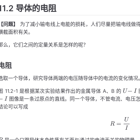
11.2 导体的电阻
【问题】
为了减小输电线上电能的损耗，人们尽量把输电线做
横截面积有关。
那么，它们之间的定量关系是怎样的呢？
电阻
选取一个导体，研究导体两端的电压随导体中的电流的变化情况
图 11.2-1 是根据某次实验结果作出的金属导体 A、B 的
图像是一条过原点的直线。同一个导体，不管电流、电压怎
U
−
I
结论可以写成
U
−
I
R
=
U
I
是一个只跟导体本身性质有关而与通过的电流无关的物理量