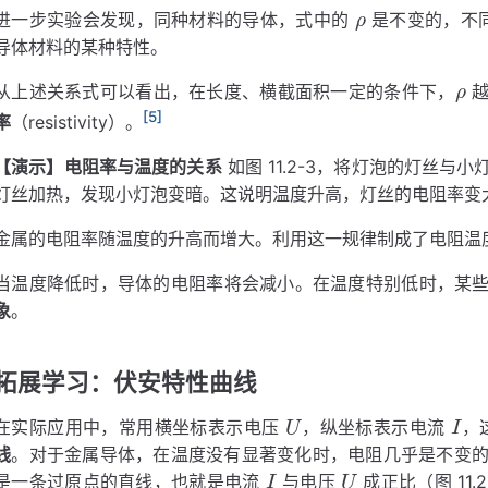
进一步实验会发现，同种材料的导体，式中的
是不变的，不
导体材料的某种特性。
ρ
ρ
ρ
从上述关系式可以看出，在长度、横截面积一定的条件下，
越
[5]
ρ
ρ
率
（resistivity）。
【演示】
电阻率与温度的关系
如图 11.2-3，将灯泡的灯丝
灯丝加热，发现小灯泡变暗。这说明温度升高，灯丝的电阻率变
金属的电阻率随温度的升高而增大。利用这一规律制成了电阻温
当温度降低时，导体的电阻率将会减小。在温度特别低时，某些
象
。
拓展学习：伏安特性曲线
在实际应用中，常用横坐标表示电压
，纵坐标表示电流
，
线
。对于金属导体，在温度没有显著变化时，电阻几乎是不变
U
−
U
是一条过原点的直线，也就是电流
与电压
成正比（图 11