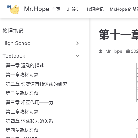
跳
Mr.Hope
主页
UI 设计
代码笔记
Mr.Hope 的
至
主
要
物理笔记
第十一
內
容
High School
Mr.Hope
202
Textbook
第一章 运动的描述
第一章教材习题
第二章 匀变速直线运动的研究
第二章教材习题
第三章 相互作用——力
第三章教材习题
第四章 运动和力的关系
第四章教材习题