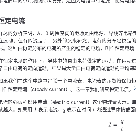
手电筒中的小灯泡能持续发光，是因为电路中有电源，使得电路
恒定电流
详尽的分析表明，A、B 周围空间的电场是由电源、导线等电路
在运动，但有的流走了，另外的又来补充，电荷的分布是稳定
化。这种由稳定分布的电荷所产生的稳定的电场，叫作
恒定电场
在恒定电场的作用下，导体中的自由电荷做定向运动，在运动
了自由电荷的定向运动，结果是大量自由电荷定向运动的平均速
如果我们在这个电路中串联一个电流表，电流表的示数将保持
[
叫作
恒定电流
（steady current）。这一章我们研究恒定电流。
电流的强弱程度用
电流
（electric current）这个物理
就越大。如果用
表示电流、
表示在时间
内通过导体横截面
q
I
=
q
t