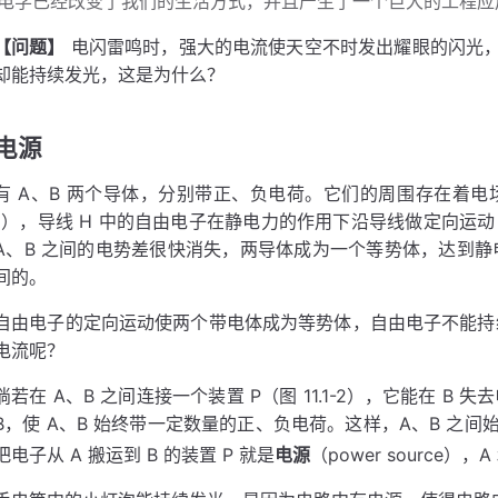
电学已经改变了我们的生活方式，并且产生了一个巨大的工程应
【问题】
电闪雷鸣时，强大的电流使天空不时发出耀眼的闪光
却能持续发光，这是为什么？
电源
有 A、B 两个导体，分别带正、负电荷。它们的周围存在着电场。
1），导线 H 中的自由电子在静电力的作用下沿导线做定向运动
A、B 之间的电势差很快消失，两导体成为一个等势体，达到静
间的。
自由电子的定向运动使两个带电体成为等势体，自由电子不能持续
电流呢？
倘若在 A、B 之间连接一个装置 P（图 11.1-2），它能在 B
B，使 A、B 始终带一定数量的正、负电荷。这样，A、B 之
把电子从 A 搬运到 B 的装置 P 就是
电源
（power source）