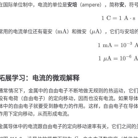
在国际单位制中，电流的单位是
安培
（ampere），简称
安
，符
A
1
C
=
1
A
⋅
s
常用的电流单位还有毫安（
）和微安（
），它们与安培
mA
μ
A
1
mA
=
10
−
3
A
1
μ
A
=
10
−
6
A
拓展学习：电流的微观解释
通常情况下，金属中的自由电子不断地做无规则的热运动，它
没有电荷（自由电子）的定向移动，因而也没有电流。如果导
体中的自由电子就要受到静电力的作用。这样，自由电子在导
作用下定向移动，从而形成电流。
金属导体中的电流跟自由电子的定向移动速率有关，它们之间的