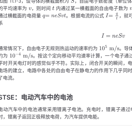
如图 11.1-3，设导体的横截面积为
，自由电子数密度（单位
的平均速率为
，则时间
内通过某一横截面的自由电子数为
S
n
通过横截面的电荷量
。根据电流的公式
，就
v
n
e
S
v
t
系
q
=
=
q
n
t
e
S
v
t
I
=
n
e
S
v
通常情况下，自由电子无规则热运动的速率约为
。导
约为
。按这个定向移动平均速率计算，一个电子通
10
5
m/s
平时开关电灯时的感觉似乎不符。实际上，闭合开关的瞬间，
10
1
m
−
4
m/s
电场的建立，电路中各处的自由电子在静电力的作用下几乎同
了电流。
STSE：电动汽车中的电池
电动汽车中的电池通常采用锂离子电池。充电时，锂离子通过
时，锂离子返回正极释放电荷，为汽车提供电能。