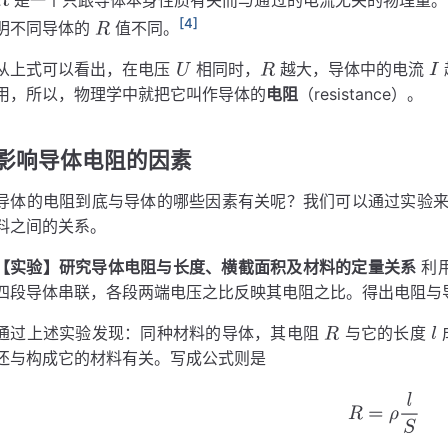
[4]
R
U
−
I
明不同导体的
值不同。
R
从上式可以看出，在电压
相同时，
越大，导体中的电流
用，所以，物理学中就把它叫作导体的
电阻
（resistance）。
U
R
R
影响导体电阻的因素
导体的电阻到底与导体的哪些因素有关呢？我们可以通过实验
料之间的关系。
【实验】
研究导体电阻与长度、横截面积及材料的定量关系
利用
四段导体串联，各段两端电压之比反映其电阻之比。得出电阻与
通过上述实验发现：同种材料的导体，其电阻
与它的长度
还与构成它的材料有关。写成公式则是
R
S
R
=
ρ
l
S