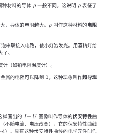
同种材料的导体
一般不同。这说明
表征了
大，导体的电阻越大。
叫作这种材料的
电阻
与小灯泡串联接入电路，使小灯泡发光。用酒精灯给
大了。
度计（如铂电阻温度计）。
金属的电阻可以降到 0，这种现象叫作
超导现
这样画出的
图像叫作导体的
伏安特性曲
的（不随电流、电压改变），它的伏安特性曲线
.2-4）。具有这种伏安特性曲线的电学元件叫作