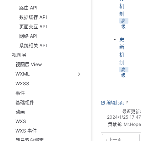
机
路由 API
制
数据缓存 API
高
级
页面交互 API
网络 API
更
系统相关 API
新
机
视图层
制
视图层 View
高
WXML
级
WXSS
事件
基础组件
编辑此页
最近更新:
动画
2024/1/25 17:47
WXS
贡献者:
Mr.Hope
WXS 事件
上一页
简易双向绑定