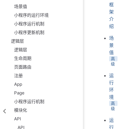
框
场景值
架
小程序的运行环境
介
小程序运行机制
绍
小程序更新机制
场
逻辑层
景
逻辑层
值
生命周期
高
级
页面路由
运
注册
行
App
环
Page
境
小程序运行机制
高
级
模块化
API
运
行
API