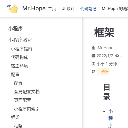
跳
Mr.Hope
主页
UI 设计
代码笔记
Mr.Hope 的
至
主
要
小程序
框架
內
容
小程序教程
Mr.Hope
小程序指南
2022/1/7
...
代码构成
小于 1 分钟
宿主环境
小程序
配置
配置
目
全局配置文档
录
页面配置
小程序内索引
小
框架
程
序
框架