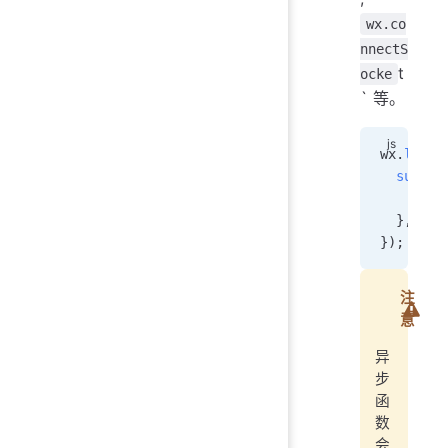
wx.co
nnectS
t
ocke
` 等。
wx
.
login
  succes
    cons
  },
});
注
意
异
步
函
数
会