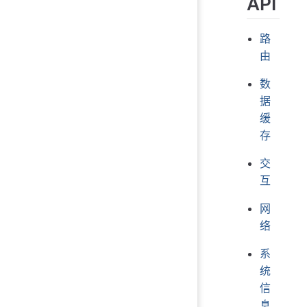
API
路
由
数
据
缓
存
交
互
网
络
系
统
信
息