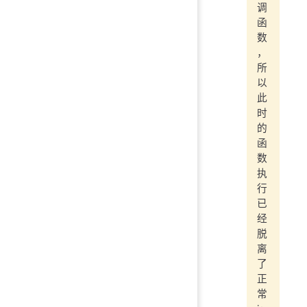
调
函
数
，
所
以
此
时
的
函
数
执
行
已
经
脱
离
了
正
常