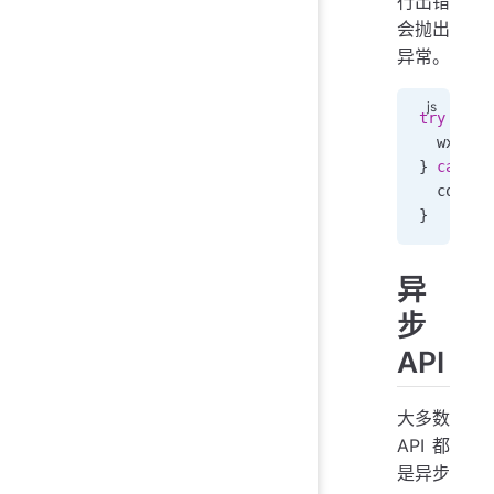
行出错
会抛出
异常。
try
 {
  wx
.
set
} 
catch
 
  consol
}
异
步
API
大多数
API 都
是异步