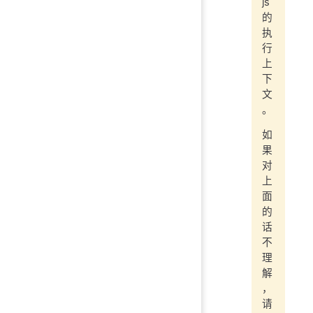
js
的
执
行
上
下
文
。
如
果
对
上
面
的
话
不
理
解
，
请