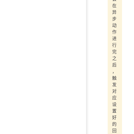
在
异
步
动
作
进
行
完
之
后
，
触
发
对
应
设
置
好
的
回