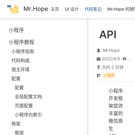
跳
Mr.Hope
主页
UI 设计
代码笔记
Mr.Hope 的
至
主
要
小程序
API
內
容
小程序教程
Mr.Hope
小程序指南
2022/4/5
...
代码构成
大约 2 分钟
宿主环境
小程序
配置
配置
小程序
全局配置文档
开发框
页面配置
架提供
丰富的
小程序内索引
微信原
框架
生
框架