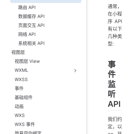
通常，
路由 API
在小程
数据缓存 API
序 API
页面交互 API
有以下
网络 API
几种类
系统相关 API
型:
视图层
视图层 View
事
WXML
件
WXSS
监
事件
听
基础组件
API
动画
WXS
我们约
WXS 事件
定，以
简易双向绑定
on 开