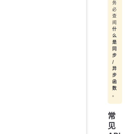
务
必
查
阅
什
么
是
同
步
/
异
步
函
数
。
常
见