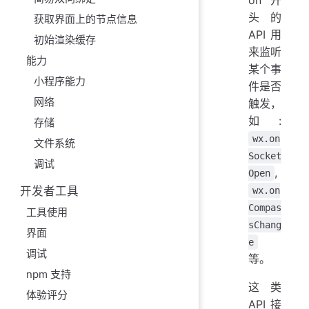
头的
获取界面上的节点信息
API 用
初始渲染缓存
来监听
能力
某个事
小程序能力
件是否
网络
触发，
如:
存储
wx.on
文件系统
Socket
调试
,
Open
开发者工具
wx.on
Compas
工具使用
sChang
界面
e
调试
等。
npm 支持
这类
体验评分
API 接