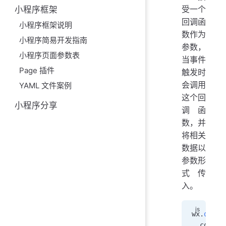
受一个
小程序框架
回调函
小程序框架说明
数作为
小程序简易开发指南
参数，
小程序页面参数表
当事件
Page 插件
触发时
会调用
YAML 文件案例
这个回
小程序分享
调函
数，并
将相关
数据以
参数形
式传
入。
wx
.
onCom
  consol