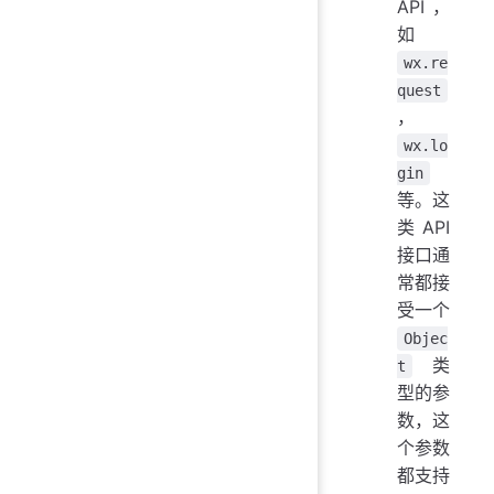
API，
如
wx.re
quest
，
wx.lo
gin
等。这
类 API
接口通
常都接
受一个
Objec
类
t
型的参
数，这
个参数
都支持