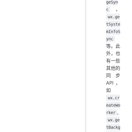
geSyn
，
c
wx.ge
tSyste
mInfoS
ync
等。此
外，也
有一些
其他的
同步
API，
如
wx.cr
eateWo
,
rker
wx.ge
tBackg