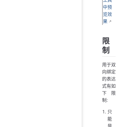
工具
中预
览效
果
限
制
用于双
向绑定
的表达
式有如
下限
制:
只
能
是