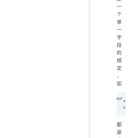
一
个
单
一
字
段
的
绑
定
，
如
<
input
<
input
都
是