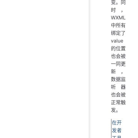
变。同
时，
WXML
中所有
绑定了
value
的位置
也会被
一同更
新，
数据监
听器
也会被
正常触
发。
在开
发者