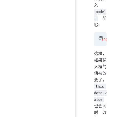
入
model
前
:
缀:
<
input
 m
这样，
如果输
入框的
值被改
变了，
this.
data.v
alue
也会同
时改