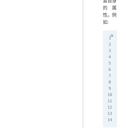
置自身
的属
性。例
如:
// 
Com
  p
   
  }
  m
   
  
   
   
   
   
  }
});