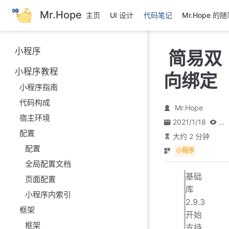
跳
Mr.Hope
主页
UI 设计
代码笔记
Mr.Hope 的
至
主
要
小程序
简易双
內
容
小程序教程
向绑定
小程序指南
代码构成
Mr.Hope
宿主环境
2021/1/18
...
配置
大约 2 分钟
配置
小程序
全局配置文档
基础
页面配置
库
小程序内索引
2.9.3
框架
开始
框架
支持