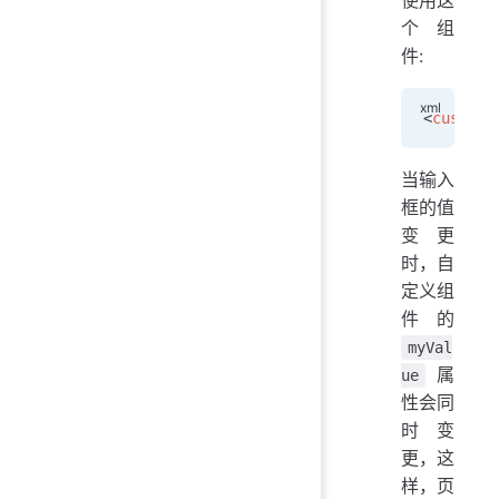
使用这
个组
件:
<
custom-
当输入
框的值
变更
时，自
定义组
件的
myVal
属
ue
性会同
时变
更，这
样，页