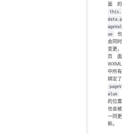
面的
this.
data.p
ageVal
也
ue
会同时
变更，
页面
WXML
中所有
绑定了
pageV
alue
的位置
也会被
一同更
新。