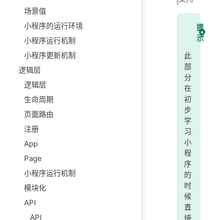
场景值
小程序的运行环境
提
示
小程序运行机制
小程序更新机制
此
部
逻辑层
分
逻辑层
在
生命周期
初
步
页面路由
学
注册
习
小
App
程
Page
序
小程序运行机制
的
时
模块化
候
API
直
API
接