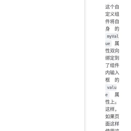
这个自
定义组
件将自
身的
myVal
属
ue
性双向
绑定到
了组件
内输入
框的
valu
属
e
性上。
这样，
如果页
面这样