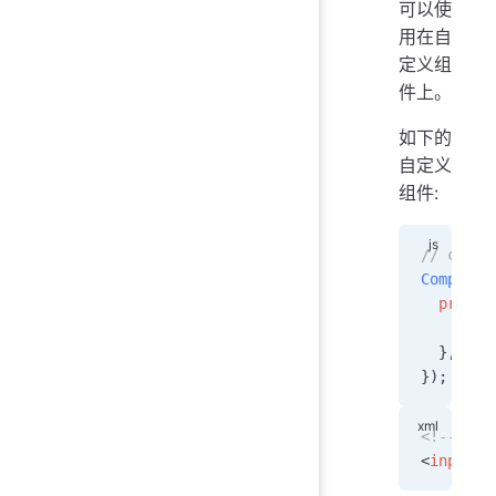
可以使
用在自
定义组
件上。
如下的
自定义
组件:
// custo
Componen
  proper
    myVa
  },
});
<!-- cus
<
input
 m