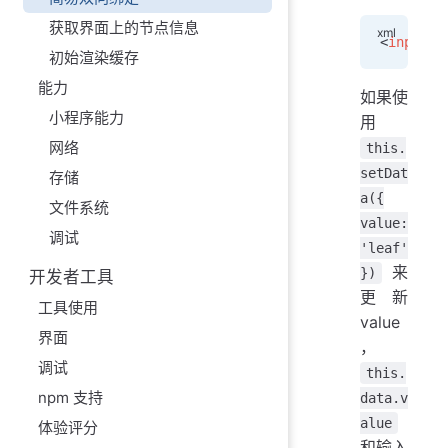
获取界面上的节点信息
<
input
 v
初始渲染缓存
能力
如果使
小程序能力
用
网络
this.
setDat
存储
a({
文件系统
value:
调试
'leaf'
来
})
开发者工具
更新
工具使用
value
界面
，
调试
this.
npm 支持
data.v
alue
体验评分
和输入