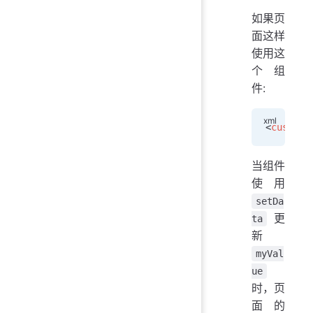
如果页
面这样
使用这
个组
件:
<
custom-
当组件
使用
setDa
更
ta
新
myVal
ue
时，页
面的