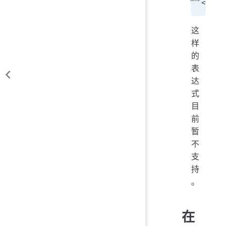
<
input
这
样
的
表
达
式
目
前
暂
不
支
持
。
在