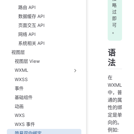
略
路由 API
过
数据缓存 API
即
页面交互 API
可
。
网络 API
系统相关 API
语
视图层
法
视图层 View
WXML
在
WXSS
WXML
事件
中，普
基础组件
通的属
动画
性的绑
定是单
WXS
向的。
WXS 事件
例如:
简易双向绑定