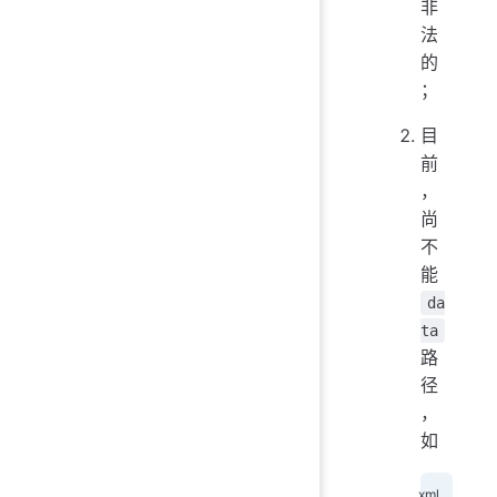
非
法
的
；
目
前
，
尚
不
能
da
ta
路
径
，
如