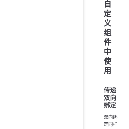
自
定
义
组
件
中
使
用
传递
双向
绑定
双向绑
定同样