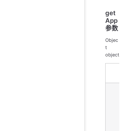
get
App
参数
Objec
t
object
属性