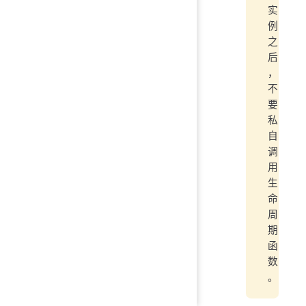
实
例
之
后
，
不
要
私
自
调
用
生
命
周
期
函
数
。