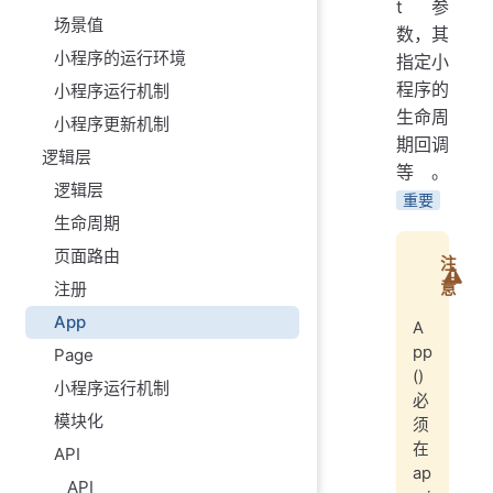
t 参
场景值
数，其
小程序的运行环境
指定小
程序的
小程序运行机制
生命周
小程序更新机制
期回调
逻辑层
等。
逻辑层
重要
生命周期
页面路由
注
意
注册
App
A
pp
Page
()
小程序运行机制
必
模块化
须
在
API
ap
API