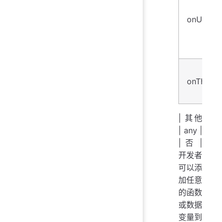
onUnhand
onTheme
| 其他
| any |
| 否 |
开发者
可以添
加任意
的函数
或数据
变量到