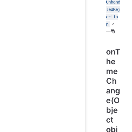
Unhand
ledRej
ectio
n
一致
onT
he
me
Ch
ang
e(O
bje
ct
obj