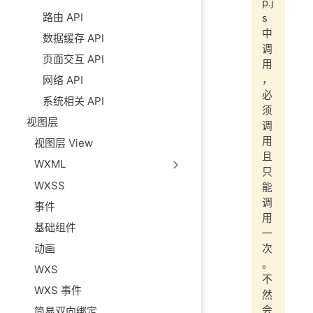
p.j
路由 API
s
中
数据缓存 API
调
页面交互 API
用
网络 API
，
必
系统相关 API
须
视图层
调
用
视图层 View
且
WXML
只
WXSS
能
调
事件
用
基础组件
一
动画
次
。
WXS
不
WXS 事件
然
会
简易双向绑定