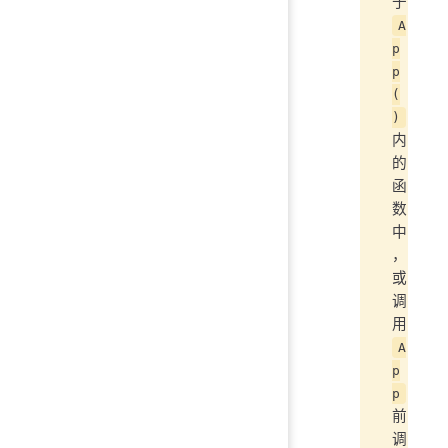
于
A
p
p
(
)
内
的
函
数
中
，
或
调
用
A
p
p
前
调