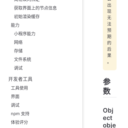
出
获取界面上的节点信息
现
初始渲染缓存
无
法
能力
预
小程序能力
期
网络
的
后
存储
果
文件系统
。
调试
开发者工具
参
工具使用
数
界面
调试
Obj
npm 支持
ect
体验评分
obje