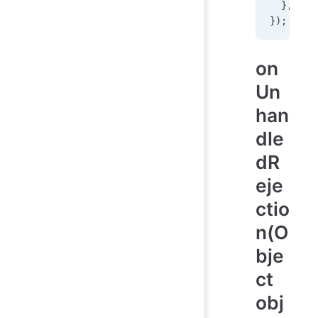
  },
});
on
Un
han
dle
dR
eje
ctio
n(O
bje
ct
obj