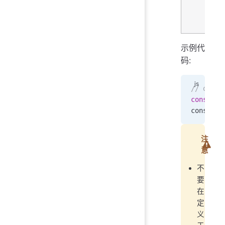
示例代
码:
// other
const
 ap
console
.
注
意
不
要
在
定
义