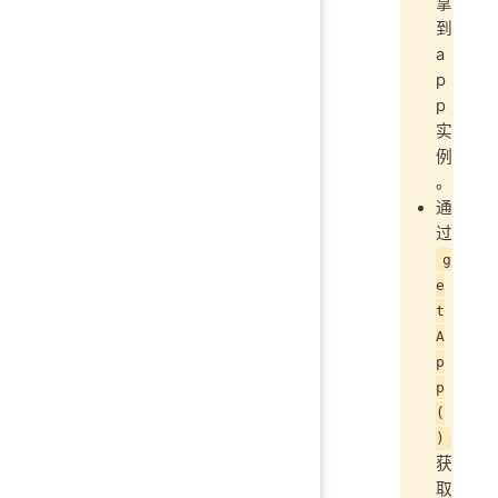
拿
到
a
p
p
实
例
。
通
过
g
e
t
A
p
p
(
)
获
取