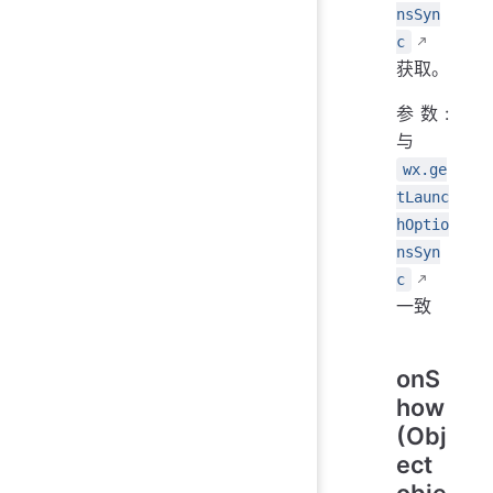
nsSyn
c
获取。
参数:
与
wx.ge
tLaunc
hOptio
nsSyn
c
一致
onS
how
(Obj
ect