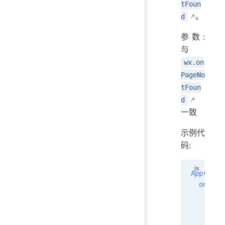
tFoun
。
d
参数:
与
wx.on
PageNo
tFoun
d
一致
示例代
码:
App
({
  onPage
    wx
.
r
      ur
    }); 