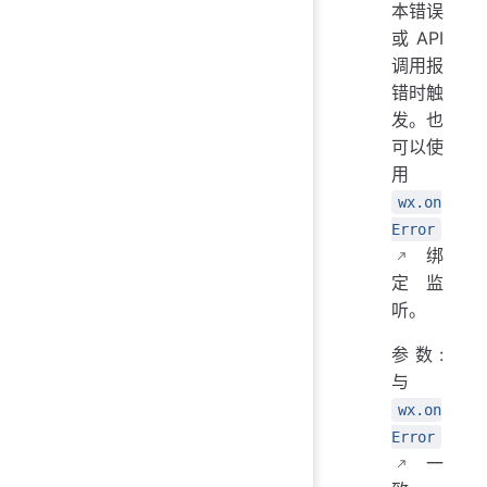
本错误
或 API
调用报
错时触
发。也
可以使
用
wx.on
Error
绑
定监
听。
参数:
与
wx.on
Error
一