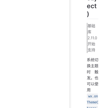
ect
)
基础
库
2.11.0
开始
支持
系统切
换主题
时触
发。也
可以使
用
wx.on
ThemeC