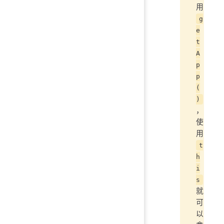
用
g
e
t
A
p
p
(
)
，
使
用
t
h
i
s
就
可
以