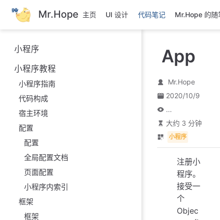
跳
Mr.Hope
主页
UI 设计
代码笔记
Mr.Hope 的
至
主
要
小程序
App
內
容
小程序教程
Mr.Hope
小程序指南
2020/10/9
代码构成
...
宿主环境
大约 3 分钟
配置
小程序
配置
全局配置文档
注册小
页面配置
程序。
接受一
小程序内索引
个
框架
Objec
框架