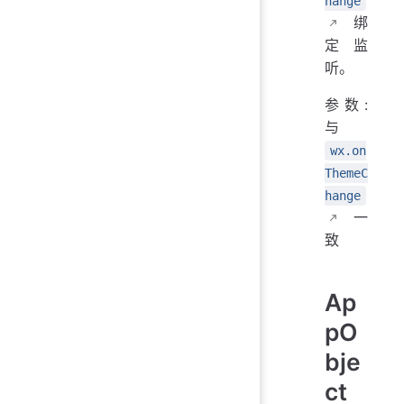
hange
绑
定监
听。
参数:
与
wx.on
ThemeC
hange
一
致
Ap
pO
bje
ct