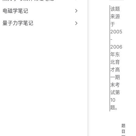
该题
电磁学笔记
来源
量子力学笔记
于
2005
-
2006
年东
北育
才高
一期
末考
试第
10
题。
题
目