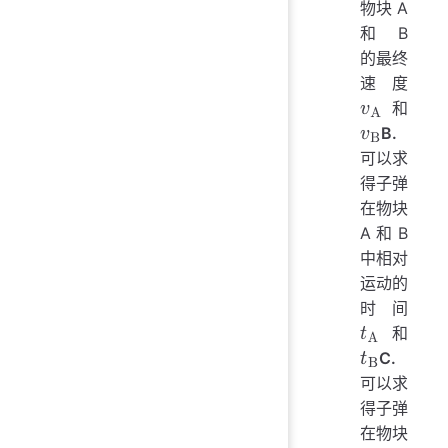
物块 A
和 B
的最终
速度
和
B.
v
A
可以求
v
B
得子弹
在物块
A 和 B
中相对
运动的
时间
和
C.
t
A
可以求
t
B
得子弹
在物块