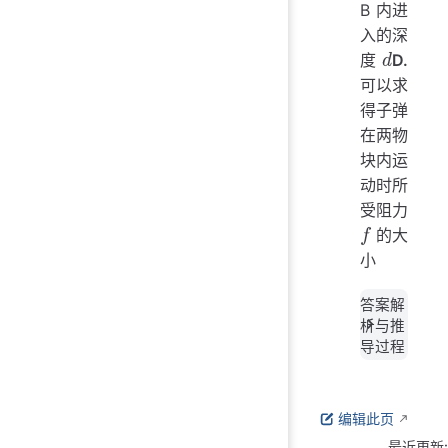
B 内进
入的深
度
D.
可以求
d
得子弹
在两物
块内运
动时所
受阻力
的大
小
f
答案解
析与推
导过程
编辑此页
最近更新: