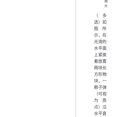
图
片
（多
选）如
图所
示，在
光滑的
水平面
上紧挨
着放置
两块长
方形物
块，一
颗子弹
（可视
为质
点）沿
水平直