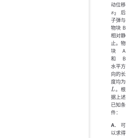
动位移
后
子弹与
s
2
物块 B
相对静
止。物
块 A
和 B
水平方
向的长
度均为
。根
据上述
L
已知条
件：
A.
可
以求得