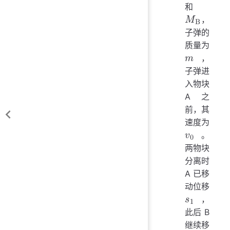
和
M
A
，
子弹的
M
B
质量为
，
子弹进
m
入物块
A 之
前，其
速度为
。
两物块
v
0
分离时
A 已移
动位移
，
此后 B
s
1
继续移