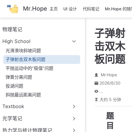
跳
Mr.Hope
主页
UI 设计
代码笔记
Mr.Hope 的
至
主
要
物理笔记
子弹射
內
容
High School
击双木
光滑滑块斜坡问题
板问题
子弹射击双木板问题
平抛运动中的“极值”问题
Mr.Hope
弹簧分离问题
2026/6/30
投湖问题
...
斜抛最远距离问题
大约 5 分钟
Textbook
题
光学笔记
目
热力学与统计物理笔记