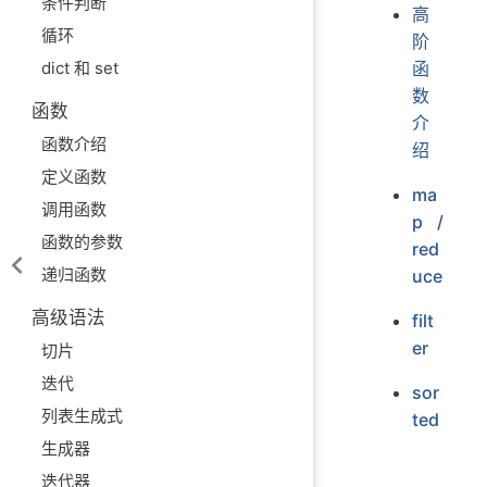
条件判断
高
循环
阶
函
dict 和 set
数
函数
介
函数介绍
绍
定义函数
ma
调用函数
p /
函数的参数
red
递归函数
uce
高级语法
filt
er
切片
迭代
sor
列表生成式
ted
生成器
迭代器