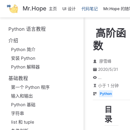
跳
Mr.Hope
主页
UI 设计
代码笔记
Mr.Hope 的
至
主
要
Python 语言教程
高阶函
內
容
介绍
数
Python 简介
安装 Python
廖雪峰
Python 解释器
2020/5/31
...
基础教程
小于 1 分钟
第一个 Python 程序
Python
输入和输出
Python 基础
目
字符串
录
list 和 tuple