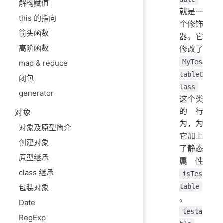
解构赋值
就是一
this 的指向
个修饰
箭头函数
器。它
高阶函数
修改了
MyTes
map & reduce
tableC
闭包
lass
generator
这个类
的行
对象
为，为
对象及原型简介
它加上
创建对象
了静态
原型继承
属性
class 继承
isTes
table
包装对象
。
Date
testa
RegExp