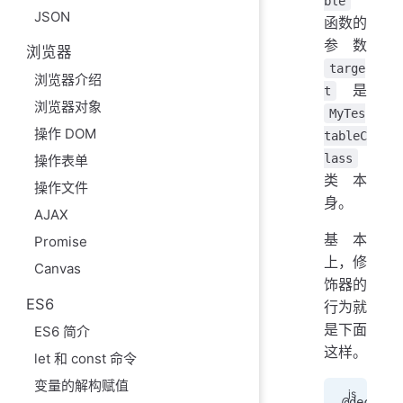
ble
JSON
函数的
参数
浏览器
targe
浏览器介绍
是
t
浏览器对象
MyTes
操作 DOM
tableC
lass
操作表单
类本
操作文件
身。
AJAX
基本
Promise
上，修
Canvas
饰器的
ES6
行为就
是下面
ES6 简介
这样。
let 和 const 命令
变量的解构赋值
@
decorat