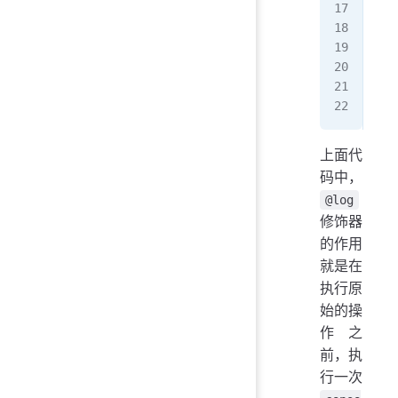
}
con
// 
mat
上面代
码中，
@log
修饰器
的作用
就是在
执行原
始的操
作之
前，执
行一次