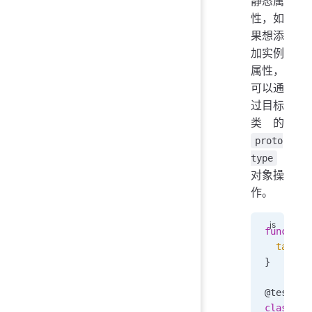
静态属
性，如
果想添
加实例
属性，
可以通
过目标
类的
proto
type
对象操
作。
function
  target
}
@
testabl
class
 My