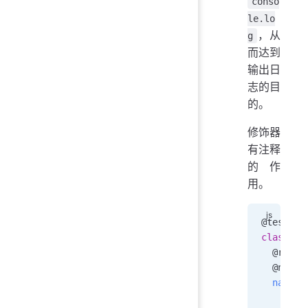
conso
le.lo
，从
g
而达到
输出日
志的目
的。
修饰器
有注释
的作
用。
@
testabl
class
 Pe
  @
reado
  @
nonen
  name
()
    retu