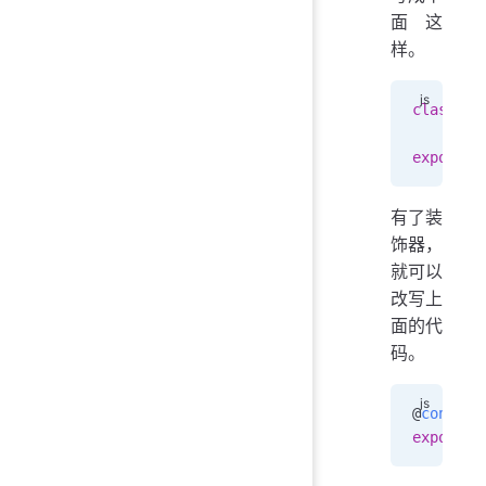
面这
样。
class
 My
export
 d
有了装
饰器，
就可以
改写上
面的代
码。
@
connect
export
 d