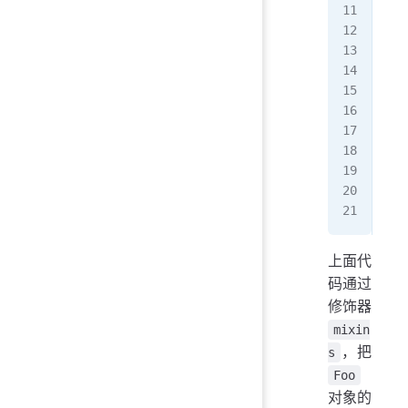
con
  f
   
  }
};
@
mi
cla
let
obj
上面代
码通过
修饰器
mixin
，把
s
Foo
对象的