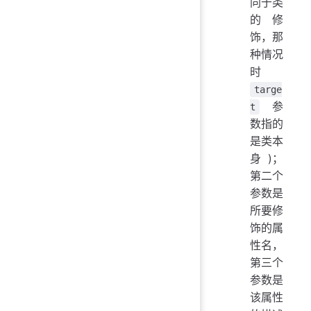
同于类
的修
饰，那
种情况
时
targe
参
t
数指的
是类本
身)；
第二个
参数是
所要修
饰的属
性名，
第三个
参数是
该属性