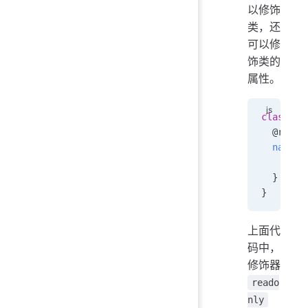
以修饰
类，还
可以修
饰类的
属性。
class
 Pe
  @
reado
  name
()
    retu
  }
}
上面代
码中，
修饰器
reado
nly