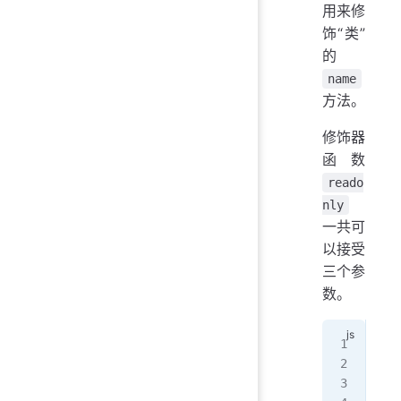
用来修
饰“类”
的
name
方法。
修饰器
函数
reado
nly
一共可
以接受
三个参
数。
fun
  
  /