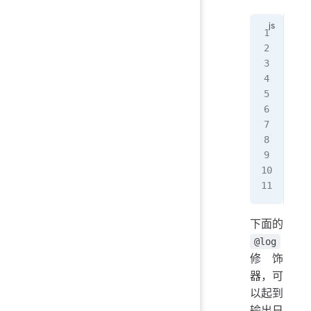
cla
  @
  g
   
  }
}
fun
  d
  r
}
下面的
@log
修饰
器，可
以起到
输出日