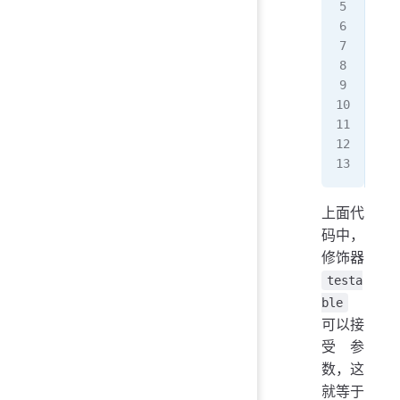
}
@
te
cla
MyT
@
te
cla
MyC
上面代
码中，
修饰器
testa
ble
可以接
受参
数，这
就等于