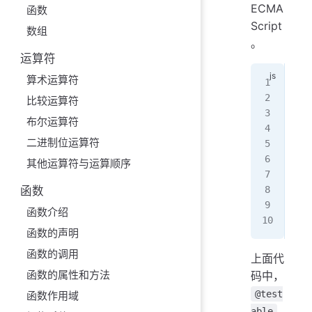
ECMA
函数
Script
数组
。
运算符
算术运算符
@
te
cla
比较运算符
  /
布尔运算符
}
二进制位运算符
fun
其他运算符与运算顺序
  t
}
函数
函数介绍
MyT
函数的声明
函数的调用
上面代
函数的属性和方法
码中，
@test
函数作用域
able