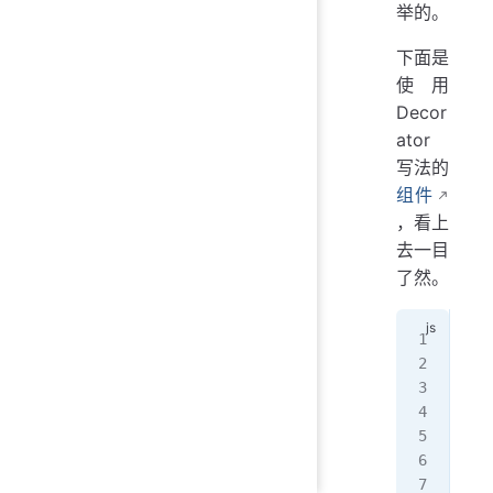
举的。
下面是
使用
Decor
ator
写法的
组件
，看上
去一目
了然。
@
Co
  t
  s
})
exp
  @
  @