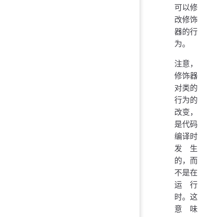
可以修
改修饰
器的行
为。
注意，
修饰器
对类的
行为的
改变，
是代码
编译时
发生
的，而
不是在
运行
时。这
意味