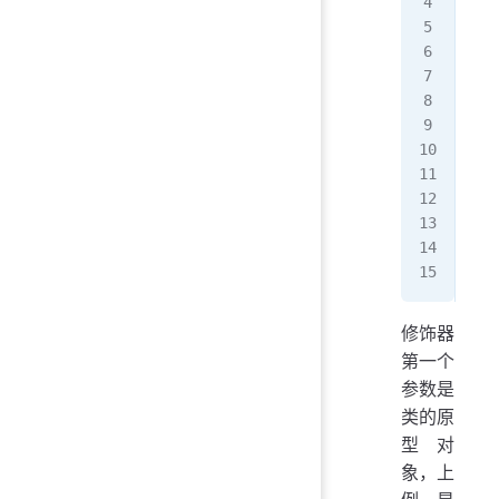
  /
  /
  /
  /
  /
  d
  r
}
rea
//
Obj
修饰器
第一个
参数是
类的原
型对
象，上