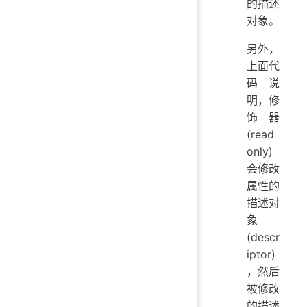
的描述
对象。
另外，
上面代
码说
明，修
饰器
(read
only)
会修改
属性的
描述对
象
(descr
iptor)
，然后
被修改
的描述