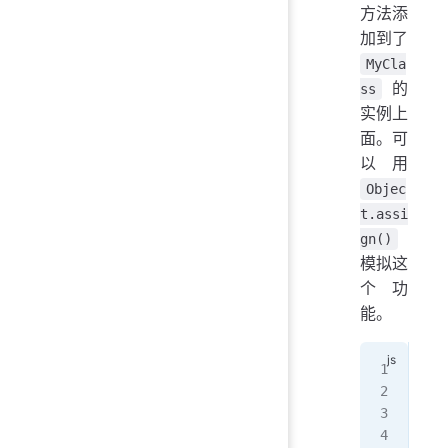
方法添
加到了
MyCla
的
ss
实例上
面。可
以用
Objec
t.assi
gn()
模拟这
个功
能。
con
  f
   
  }