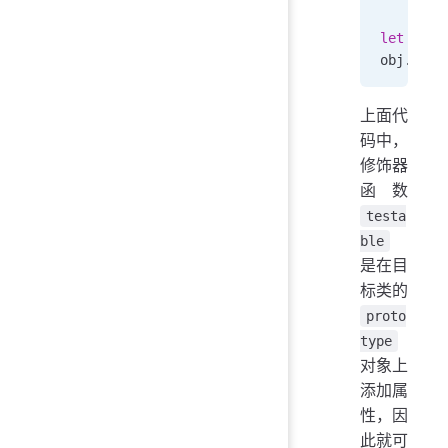
let
 obj
 
obj
.
isTe
上面代
码中，
修饰器
函数
testa
ble
是在目
标类的
proto
type
对象上
添加属
性，因
此就可