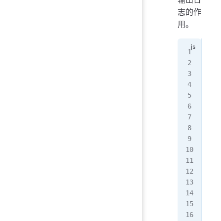
志的作
用。
cla
  @
  a
   
  }
}
fun
  l
  d
   
   
  }
  r