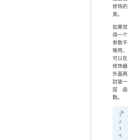
修饰的
类。
如果觉
得一个
参数不
够用，
可以在
修饰器
外面再
封装一
层函
数。
fun
  r
   
  }