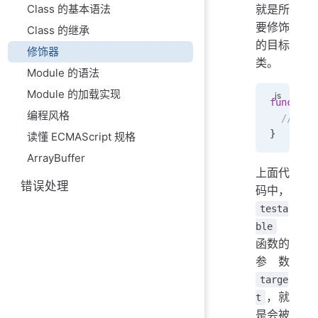
就是所
Class 的基本语法
要修饰
Class 的继承
的目标
修饰器
类。
Module 的语法
Module 的加载实现
function
编程风格
  // ...
}
读懂 ECMAScript 规格
ArrayBuffer
上面代
错误处理
码中，
testa
ble
函数的
参数
targe
，就
t
是会被