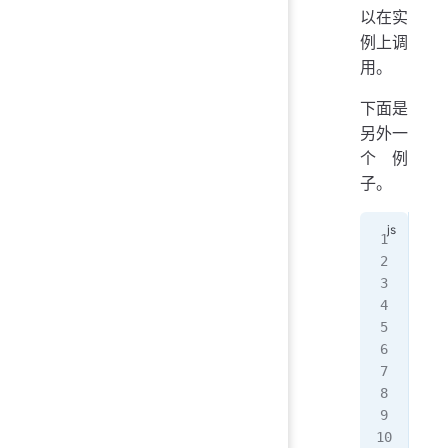
以在实
例上调
用。
下面是
另外一
个例
子。
// 
exp
  r
   
  }
}
// 
imp