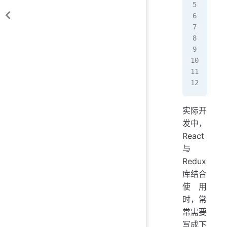
};
cla
Obj
let
obj
实际开
发中，
React
与
Redux
库结合
使用
时，常
常需要
写成下