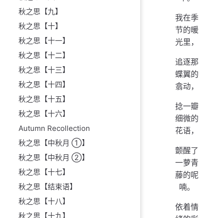
秋之思【九】
我在季
秋之思【十】
节的暖
秋之思【十一】
光里，
秋之思【十二】
追逐那
秋之思【十三】
蝶翼的
秋之思【十四】
翕动，
秋之思【十五】
捻一瓣
秋之思【十六】
细微的
Autumn Recollection
花语，
秋之思【中秋月 ①】
颤醒了
秋之思【中秋月 ②】
一萝青
秋之思【十七】
藤的呢
秋之思【结束语】
喃。
秋之思【十八】
依着情
秋之思【十九】