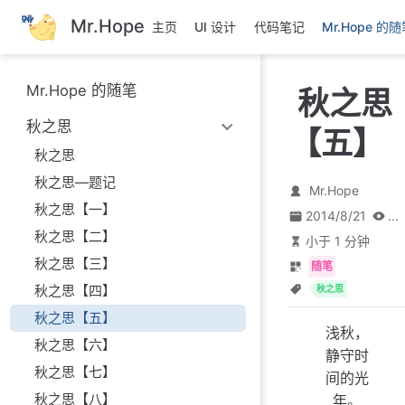
跳
Mr.Hope
主页
UI 设计
代码笔记
Mr.Hope 的
至
主
要
Mr.Hope 的随笔
秋之思
內
容
秋之思
【五】
秋之思
秋之思—题记
Mr.Hope
秋之思【一】
2014/8/21
...
秋之思【二】
小于 1 分钟
秋之思【三】
随笔
秋之思【四】
秋之思
秋之思【五】
浅秋，
秋之思【六】
静守时
秋之思【七】
间的光
秋之思【八】
年。