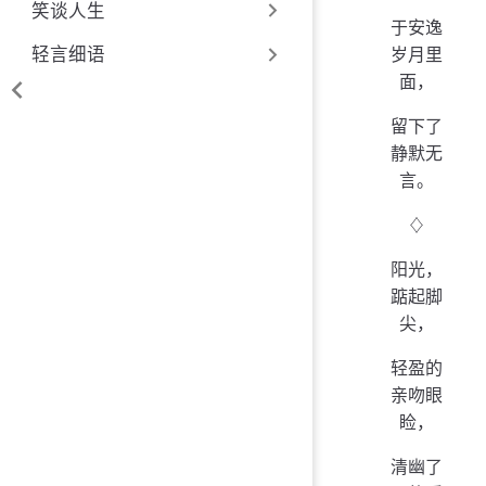
笑谈人生
于安逸
岁月里
轻言细语
面，
留下了
静默无
言。
♢
阳光，
踮起脚
尖，
轻盈的
亲吻眼
睑，
清幽了