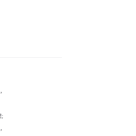
，
，
;
，