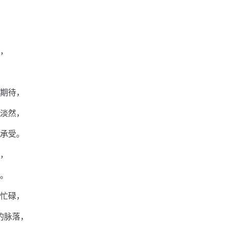
，
期待，
淡然，
承受。
，
。
忙碌，
的脉落，