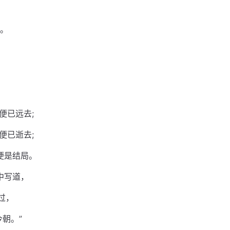
。
便已远去;
便已逝去;
便是结局。
中写道，
过，
朝。”