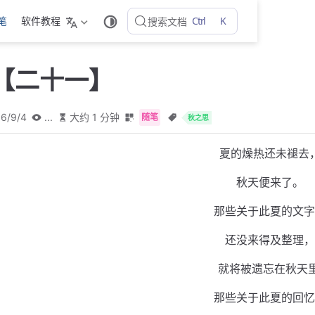
Ctrl
K
随笔
软件教程
搜索文档
【二十一】
6/9/4
...
大约 1 分钟
随笔
秋之思
夏的燥热还未褪去
秋天便来了。
那些关于此夏的文字
还没来得及整理，
就将被遗忘在秋天里
那些关于此夏的回忆