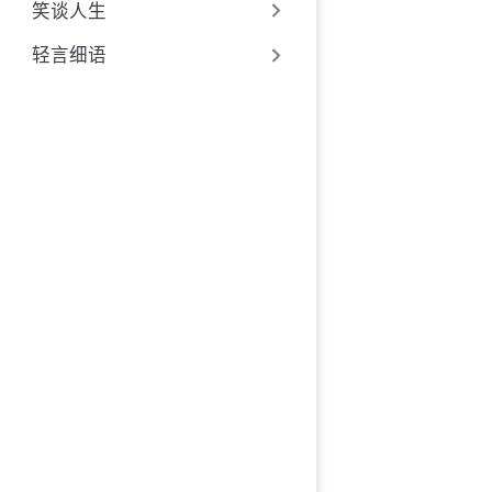
笑谈人生
轻言细语