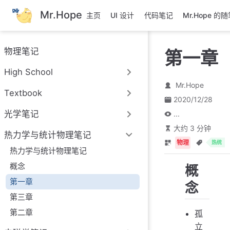
跳
Mr.Hope
主页
UI 设计
代码笔记
Mr.Hope 的
至
主
要
物理笔记
第一章
內
容
High School
Mr.Hope
Textbook
2020/12/28
光学笔记
...
大约 3 分钟
热力学与统计物理笔记
物理
热统
热力学与统计物理笔记
概念
概
第一章
念
第三章
第二章
孤
立