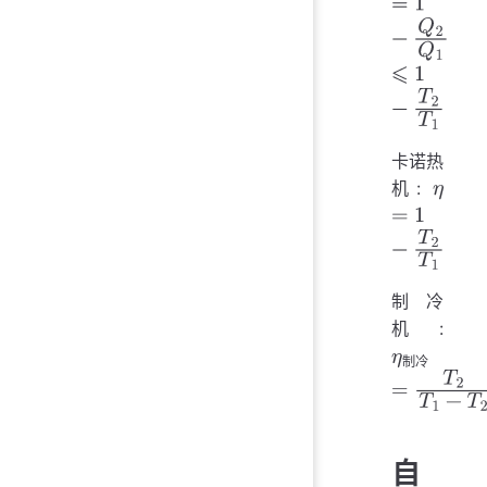
η
=
1
−
Q
2
Q
1
卡诺热
机:
η
=
1
−
T
2
T
1
制冷
机:
制冷
η
制冷
=
T
2
T
自