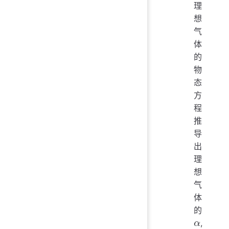
理
想
气
体
的
物
态
方
程
推
导
出
理
想
气
体
的
,