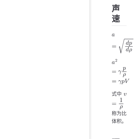
声
速
a
=
d
p
d
ρ
a
2
=
γ
p
ρ
=
γ
p
式中
称为比
v
=
1
ρ
体积。