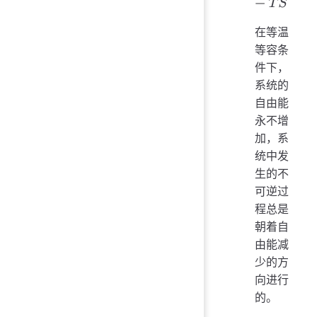
F
=
U
−
T
S
在等温
等容条
件下，
系统的
自由能
永不增
加，系
统中发
生的不
可逆过
程总是
朝着自
由能减
少的方
向进行
的。