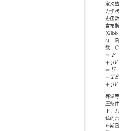
定义热
力学状
态函数
吉布斯
(Gibb
s) 函
数
G
=
F
+
p
V
=
U
等温等
压条件
下，系
统的吉
布斯函