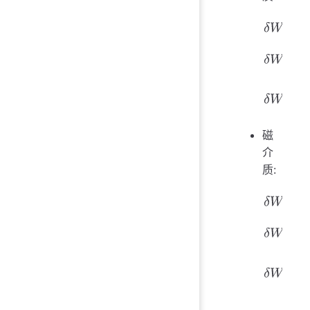
δ
W
=
U
d
q
δ
W
=
V
E
d
δ
W
=
V
d
(
ϵ
磁
介
质:
δ
W
=
U
I
d
t
δ
W
=
V
H
d
δ
W
=
V
d
(