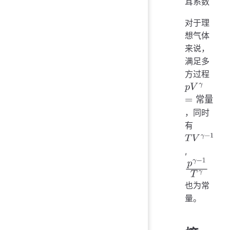
耳系数
对于理
想气体
来说，
满足多
方过程
常量
，同时
p
V
γ
=
常量
有
,
T
V
γ
−
1
也为常
p
γ
−
1
T
γ
量。