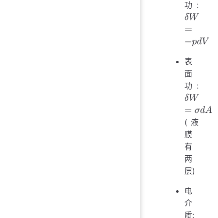
功:
δ
W
=
−
p
d
表
面
功:
(液
δ
W
=
σ
d
A
膜
有
两
层)
电
介
质: