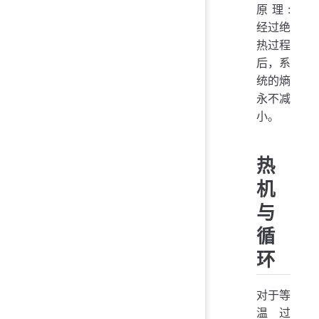
原理:
经过绝
热过程
后，系
统的熵
永不减
小。
热
机
与
循
环
对于等
温过