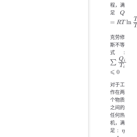
程，满
足
Q
=
R
T
ln
T
2
T
克劳修
斯不等
式:
∑
Q
i
T
i
⩽
0
对于工
作在两
个物质
之间的
任何热
机，满
足: