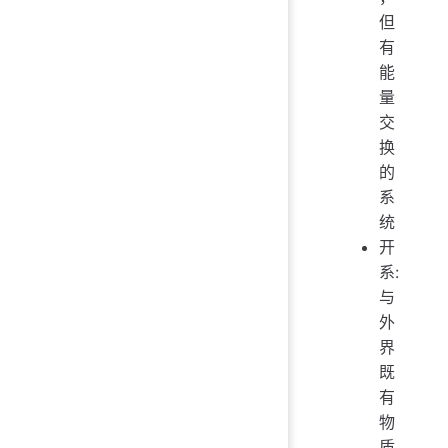
但
有
能
量
交
换
的
系
统
开
系:
与
外
界
既
有
物
质