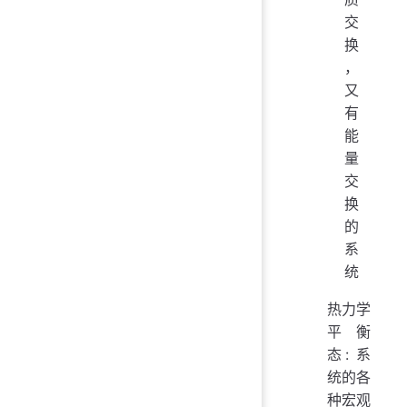
交
换
，
又
有
能
量
交
换
的
系
统
热力学
平衡
态: 系
统的各
种宏观