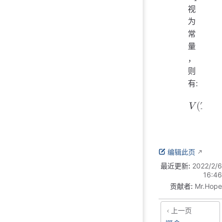
视
κ
T
为
常
量
，
则
有:
V
(
T
,
p
)
−
编辑此页
最近更新:
2022/2/6
16:46
贡献者:
Mr.Hope
上一页