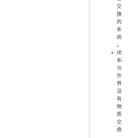
交
换
的
系
统
。
闭
系:
与
外
界
没
有
物
质
交
换
，