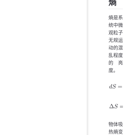
熵
熵是系
统中微
观粒子
无规运
动的混
乱程度
的亮
度。
d
S
=
d
Q
d
T
Δ
S
=
∫
T
1
T
2
物体吸
热熵变