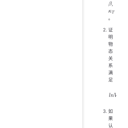
,
α
β
。
κ
T
证
明
物
态
关
系
满
足
l
n
V
=
∫
(
α
d
如
果
认