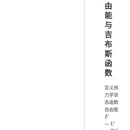
由
能
与
吉
布
斯
函
数
定义热
力学状
态函数
自由能