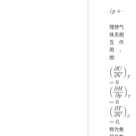
(
p
+
a
n
2
V
2
)
理想气
体无相
互作
用，
故:
(
∂
U
∂
V
)
T
=
0
(
∂
H
∂
p
)
T
=
0
,
称为焦
(
∂
T
∂
V
)
U
=
0