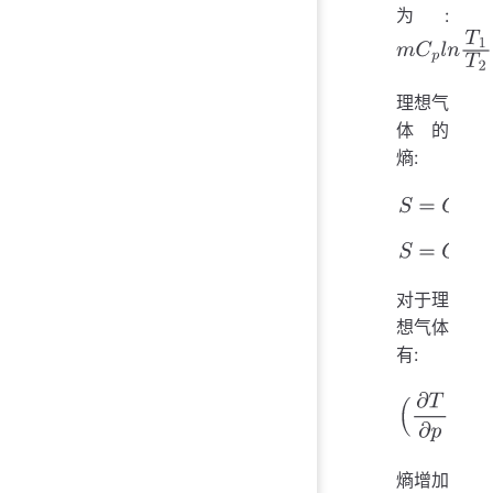
为:
m
C
p
l
n
T
1
T
2
理想气
体的
熵:
S
=
C
V
ln
T
+
n
S
=
C
p
ln
T
−
n
对于理
想气体
有:
(
∂
T
∂
p
)
S
=
V
熵增加