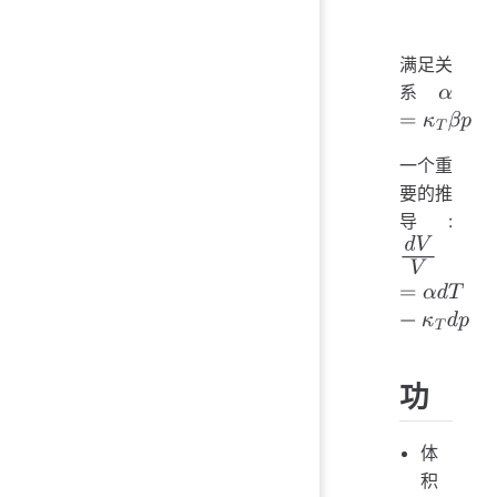
满足关
系
α
=
κ
T
β
p
一个重
要的推
导:
d
V
V
=
α
d
T
−
功
体
积