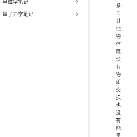
电磁学笔记
系:
与
量子力学笔记
其
他
物
体
既
没
有
物
质
交
换
也
没
有
能
量