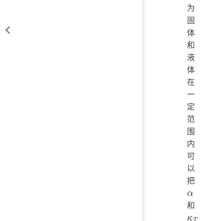
为
固
体
和
液
体
在
一
定
范
围
内
可
以
把
和
α