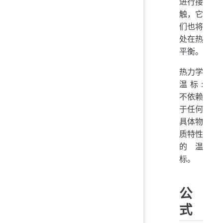
进行接
触，它
们也将
处在热
平衡。
热力学
温标:
不依赖
于任何
具体物
质特性
的温
标。
公
式