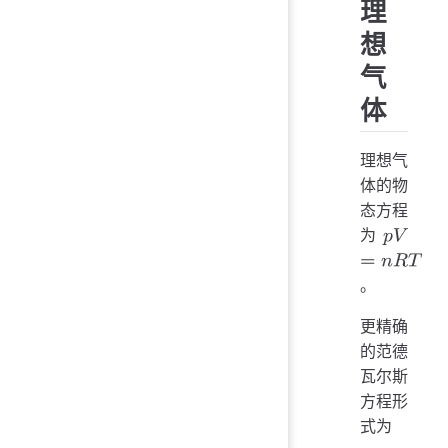
理
想
气
体
理想气
体的物
态方程
为
。
p
V
=
n
R
T
更精确
的范德
瓦尔斯
方程形
式为