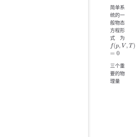
简单系
统的一
般物态
方程形
式为
f
(
p
,
V
,
T
)
=
0
三个重
要的物
理量