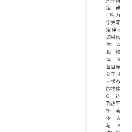
热平衡
定律
(热力
学第零
定律):
如果物
体 A
和 物
体 B
各自与
处在同
一状态
的物体
C 达
到热平
衡，若
令 A
与 B