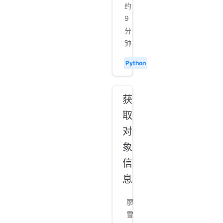
约
9
分
钟
Python
获
取
对
象
信
息
廖
雪