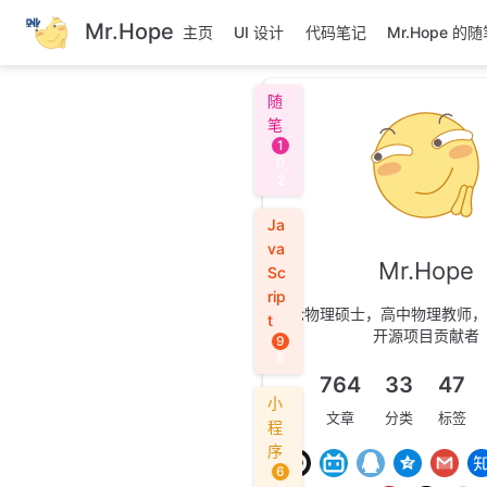
跳
Mr.Hope
主页
UI 设计
代码笔记
Mr.Hope 的
至
主
要
随
內
笔
容
1
0
2
Ja
va
Mr.Hope
Sc
rip
理论物理硕士，高中物理教师，
t
开源项目贡献者
9
8
764
33
47
小
文章
分类
标签
程
序
6