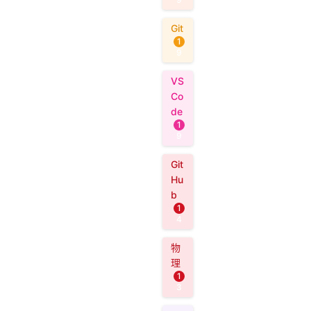
Git
1
9
VS
Co
de
1
9
Git
Hu
b
1
4
物
理
1
3