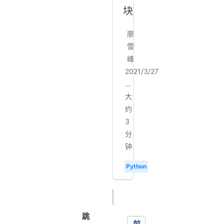
块
廖
雪
峰
2021/3/27
...
大
约
3
分
钟
Python
1
2
3
4
5
下
一
跳
前