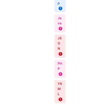
p
1
Ja
va
1
JS
O
N
1
PH
P
1
YA
M
L
1