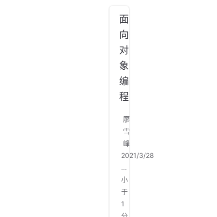
面
向
对
象
编
程
廖
雪
峰
2021/3/28
...
小
于
1
分