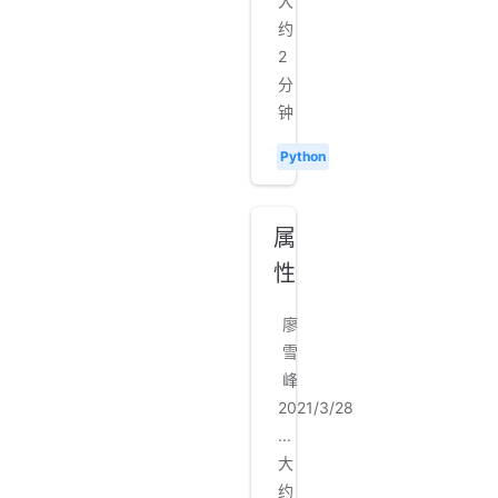
大
约
2
分
钟
Python
属
性
廖
雪
峰
2021/3/28
...
大
约