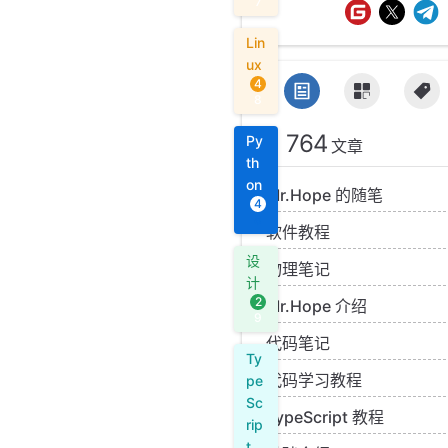
7
Lin
ux
4
8
764
Py
文章
th
on
Mr.Hope 的随笔
4
8
软件教程
设
物理笔记
计
2
Mr.Hope 介绍
9
代码笔记
Ty
代码学习教程
pe
Sc
TypeScript 教程
rip
t