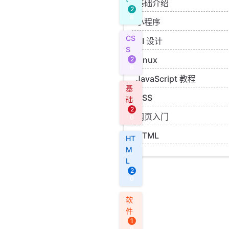
基础介绍
2
8
小程序
CS
UI 设计
S
Linux
2
6
JavaScript 教程
基
CSS
础
2
网页入门
0
HTML
HT
M
L
2
0
软
件
1
9