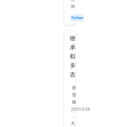
钟
Python
继
承
和
多
态
廖
雪
峰
2021/3/28
...
大