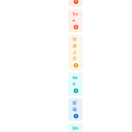
7
Vu
e
6
快
速
上
手
5
da
rt
5
前
端
3
Em