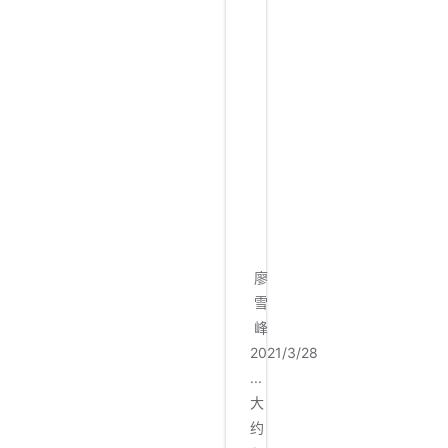
各
自
的
数
据
可
能
不
同
。
廖
雪
峰
2021/3/28
...
大
约