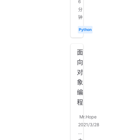
6
分
钟
Python
面
向
对
象
编
程
Mr.Hope
2021/3/28
...