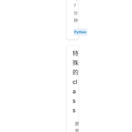
7
分
钟
Python
特
殊
的
cl
a
s
s
廖
雪