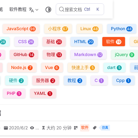
Ctrl
K
随笔
软件教程
搜索文档
JavaScript
小程序
Linux
Python
98
67
48
48
CSS
基础
HTML
软件
Gi
28
26
20
20
19
GitHub
物理
Markdown
jQuery
9
14
13
12
9
Node.js
Vue
快速上手
dart
7
6
5
5
硬件
服务器
教程
C
Cpp
2
2
2
1
1
PHP
YAML
1
1
绍
e
2020/6/2
...
大约 20 分钟
软件
仿真