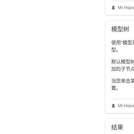
Mr.Hop
模型树
使用“模
型。
默认模型
加的子节
当您单击
置。
Mr.Hop
结果