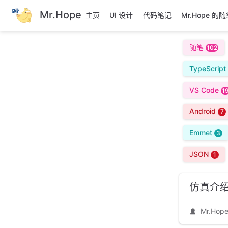
跳
Mr.Hope
主页
UI 设计
代码笔记
Mr.Hope 的
至
主
要
随笔
102
內
容
TypeScript
VS Code
1
Android
7
Emmet
3
JSON
1
仿真介
Mr.Hop