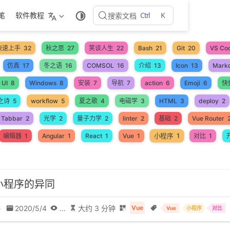
Ctrl
K
随笔
软件教程
搜索文档
快速上手
32
秋之思
27
笑谈人生
22
Bash
21
Git
20
VS Co
仿真
17
冬之语
16
COMSOL
16
介绍
13
Icon
13
Mark
UI
8
Windows
8
安装
7
导航
7
action
6
Emoji
6
快
之诗
5
workflow
5
夏之歌
4
电磁学
3
HTML
3
deploy
2
Tabbar
2
光学
2
量子力学
2
linter
2
基础
2
Vue Router
小程序
1
编辑器
1
Angular
1
React
1
Vue
1
对比
1
与小程序的异同
e
2020/5/4
...
大约 3 分钟
Vue
Vue
小程序
对比