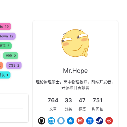
de
19
down
12
捷键
5
网页
2
2
CSS
2
Mr.Hope
开发
1
理论物理硕士，高中物理教师，前端开发者，
开源项目贡献者
764
33
47
751
文章
分类
标签
时间轴