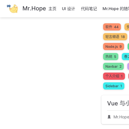
跳
Mr.Hope
主页
UI 设计
代码笔记
Mr.Hope 的
至
主
要
软件
44
內
轻言细语
18
容
Node.js
9
热统
5
春
Navbar
2
个人介绍
1
Sidebar
1
Vue 
Mr.Hop