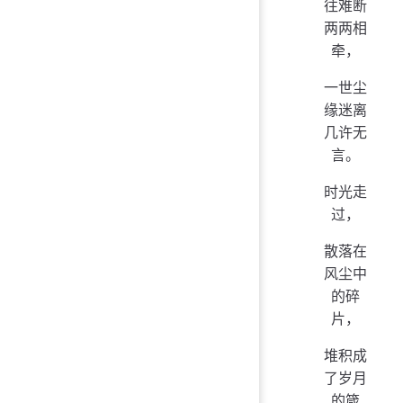
往难断
两两相
牵，
一世尘
缘迷离
几许无
言。
时光走
过，
散落在
风尘中
的碎
片，
堆积成
了岁月
的箴