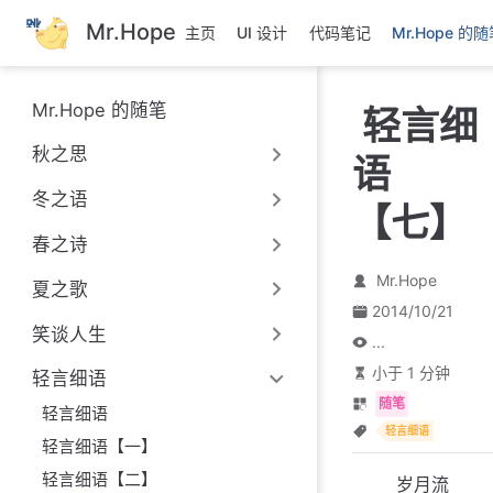
跳
Mr.Hope
主页
UI 设计
代码笔记
Mr.Hope 的
至
主
要
Mr.Hope 的随笔
轻言细
內
容
秋之思
语
冬之语
【七】
春之诗
Mr.Hope
夏之歌
2014/10/21
笑谈人生
...
小于 1 分钟
轻言细语
随笔
轻言细语
轻言细语
轻言细语【一】
轻言细语【二】
岁月流