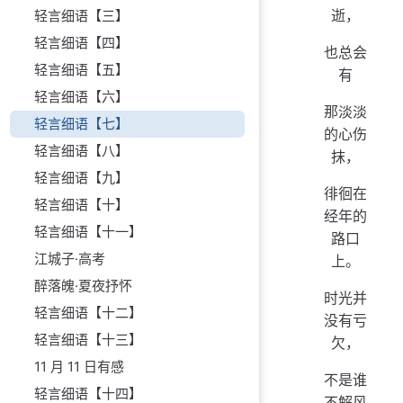
逝，
轻言细语【三】
轻言细语【四】
也总会
轻言细语【五】
有
轻言细语【六】
那淡淡
轻言细语【七】
的心伤
轻言细语【八】
抹，
轻言细语【九】
徘徊在
轻言细语【十】
经年的
轻言细语【十一】
路口
江城子·高考
上。
醉落魄·夏夜抒怀
时光并
轻言细语【十二】
没有亏
轻言细语【十三】
欠，
11 月 11 日有感
不是谁
轻言细语【十四】
不解风