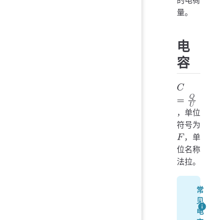
量。
电
容
，单位
C
=
Q
U
符号为
，单
位名称
F
法拉。
常
见
电