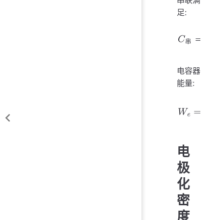
串联满
足:
串
C
串
=
1
1
C
1
+
电容器
能量:
W
e
=
∫
0
Q
U
d
电
极
化
密
度