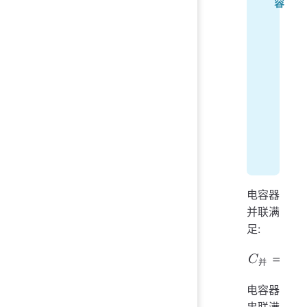
容
(
(
(
同
(
同
电容器
并联满
足:
并
C
并
=
C
1
+
C
电容器