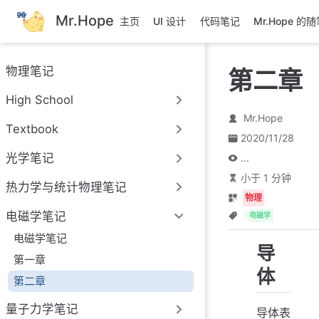
跳
Mr.Hope
主页
UI 设计
代码笔记
Mr.Hope 的
至
主
要
物理笔记
第二章
內
容
High School
Mr.Hope
Textbook
2020/11/28
光学笔记
...
小于 1 分钟
热力学与统计物理笔记
物理
电磁学笔记
电磁学
电磁学笔记
导
第一章
体
第二章
量子力学笔记
导体表