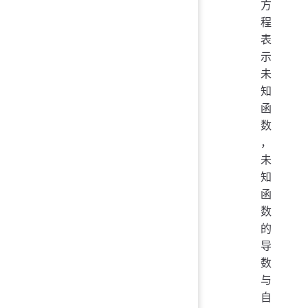
方
程
表
示
未
知
函
数
，
未
知
函
数
的
导
数
与
自