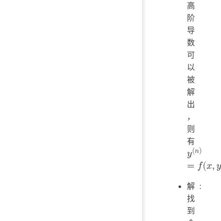
高
阶
导
数
可
以
被
解
出
，
则
有
y
(
n
)
=
f
(
x
,
解:
找
到