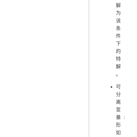
解
为
该
条
件
下
的
特
解
。
可
分
离
变
量:
形
如