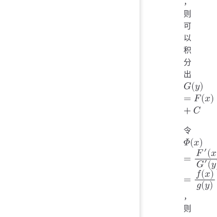
，
g
(
y
)
≠
0
则
可
以
积
分
出
G
(
y
)
=
F
(
x
令
，
Φ
(
x
)
=
F
′
(
则