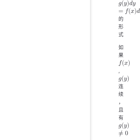
的
g
(
y
)
d
y
=
f
形
式
如
果
,
f
(
x
)
连
g
(
y
)
续
，
且
有