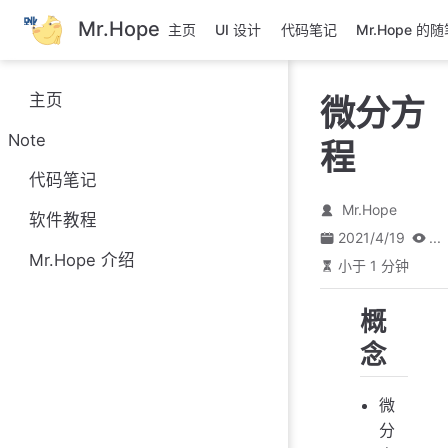
跳
Mr.Hope
主页
UI 设计
代码笔记
Mr.Hope 的
至
主
要
主页
微分方
內
容
Note
程
代码笔记
Mr.Hope
软件教程
2021/4/19
...
Mr.Hope 介绍
小于 1 分钟
概
念
微
分