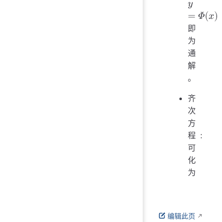
即
y
=
Φ
(
x
)
为
通
解
。
齐
次
方
程:
可
化
为
编辑此页