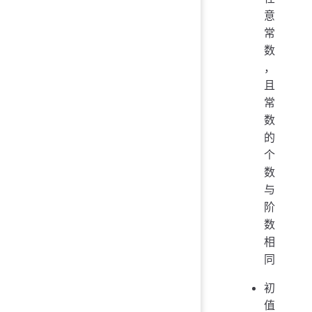
意
常
数
，
且
常
数
的
个
数
与
阶
数
相
同
初
值