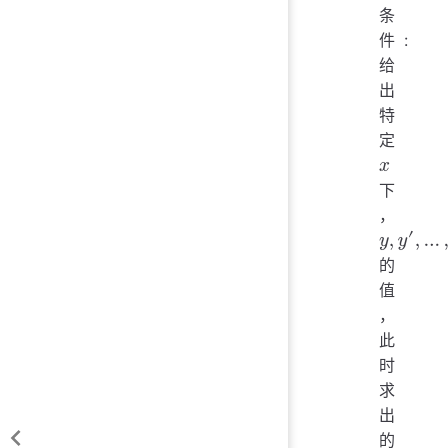
条
件:
给
出
特
定
下
x
，
的
y
,
y
′
,
…
,
y
(
值
，
此
时
求
出
的