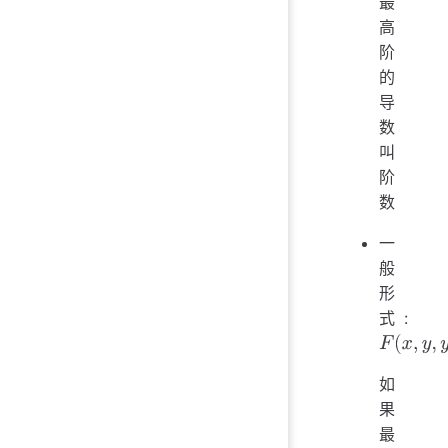
最
高
阶
的
导
数
叫
阶
数
一
般
形
式:
F
(
x
,
y
,
y
′
,
如
果
最