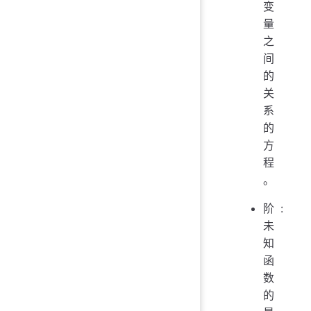
变
量
之
间
的
关
系
的
方
程
。
阶:
未
知
函
数
的