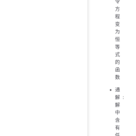
令
方
程
变
为
恒
等
式
的
函
数
通
解:
解
中
含
有
任