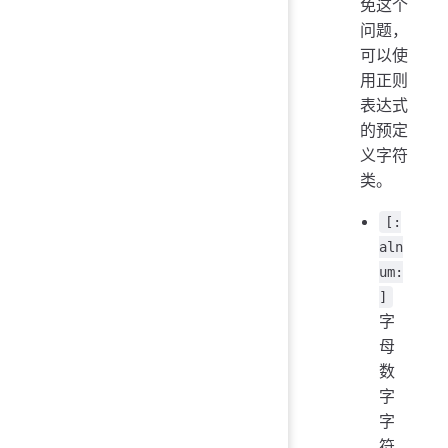
免这个
问题，
可以使
用正则
表达式
的预定
义字符
类。
[:
aln
um:
]
字
母
数
字
字
符