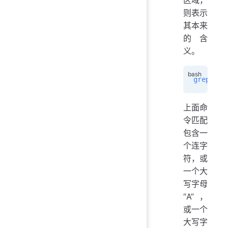
则表示
其本来
的含
义。
grep
 -h
 
上面命
令匹配
包含一
个连字
符，或
一个大
写字母
“A”，
或一个
大写字