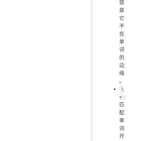
提
是
它
不
在
单
词
的
边
缘
。
\
:
<
匹
配
单
词
开