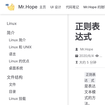
跳
Mr.Hope
主页
UI 设计
代码笔记
Mr.Hope 的
至
主
要
Linux
正则表
內
容
简介
达式
Linux 简介
Linux 和 UNIX
Mr.Hope
语言
2020/6/4
...
Linux 的优点
大约 5 分钟
桌面系统
正则表
文件结构
达式
文件
是表达
目录
文本模
式的方
Linux 挂载
法。