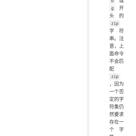
或
b
开
g
头的
zip
字符
串。注
意，上
面命令
不会匹
配
zip
，因为
一个否
定的字
符集仍
然要求
存在一
个字