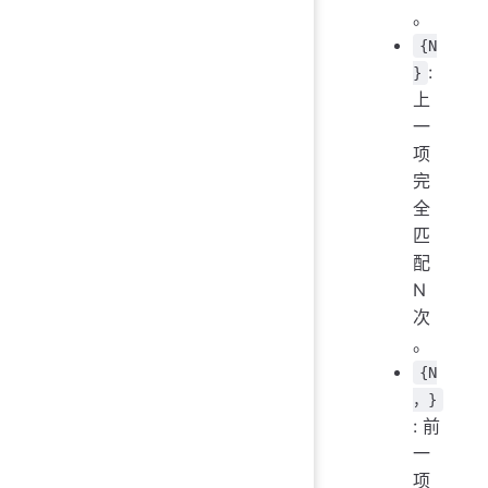
。
{N
:
}
上
一
项
完
全
匹
配
N
次
。
{N
，}
: 前
一
项