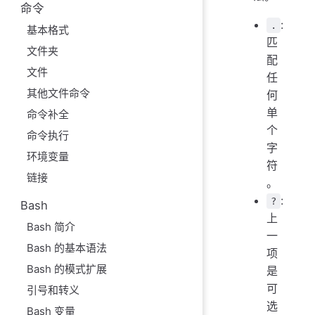
命令
:
.
基本格式
匹
文件夹
配
文件
任
其他文件命令
何
单
命令补全
个
命令执行
字
环境变量
符
链接
。
:
?
Bash
上
Bash 简介
一
Bash 的基本语法
项
Bash 的模式扩展
是
可
引号和转义
选
Bash 变量