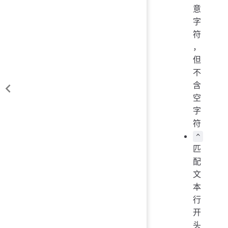
意
字
符
，
但
不
含
空
字
符
^
匹
配
文
本
行
开
头