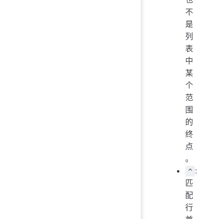
不
是
列
表
中
某
个
范
围
的
终
点
。
:
^
匹
配
行