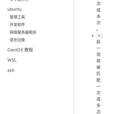
次
ubuntu
或
多
管理工具
次
开发软件
。
网络服务器相关
:
+
语言切换
前
一
CentOS 教程
项
WSL
将
被
ssh
匹
配
一
次
或
多
次