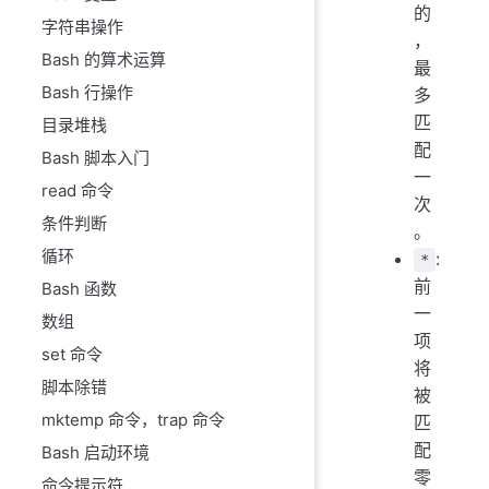
的
字符串操作
，
Bash 的算术运算
最
Bash 行操作
多
匹
目录堆栈
配
Bash 脚本入门
一
read 命令
次
条件判断
。
循环
:
*
前
Bash 函数
一
数组
项
set 命令
将
脚本除错
被
mktemp 命令，trap 命令
匹
配
Bash 启动环境
零
命令提示符