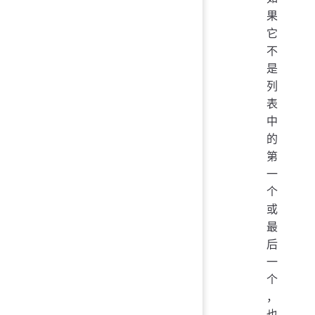
果
它
不
是
列
表
中
的
第
一
个
或
最
后
一
个
，
也