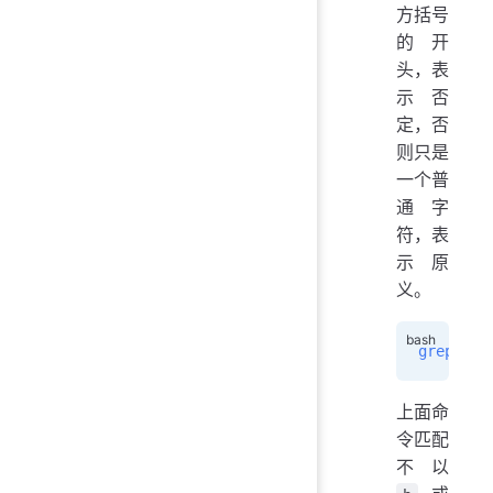
方括号
的开
头，表
示否
定，否
则只是
一个普
通字
符，表
示原
义。
grep
 -h
 
上面命
令匹配
不以