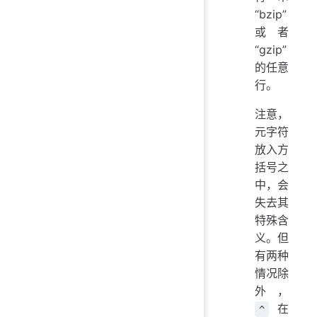
“bzip”
或者
“gzip”
的任意
行。
注意，
元字符
放入方
括号之
中，会
失去其
特殊含
义。但
有两种
情况除
外，
在
^