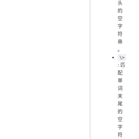
头
的
空
字
符
串
。
\>
: 匹
配
单
词
末
尾
的
空
字
符