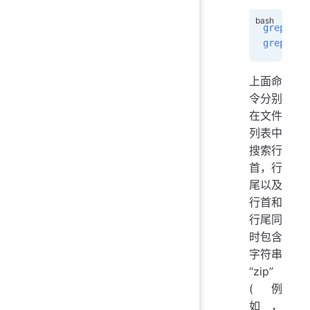
grep
 -h
 
grep
 -h
 
上面命
令分别
在文件
列表中
搜索行
首，行
尾以及
行首和
行尾同
时包含
字符串
“zip”
(例
如，