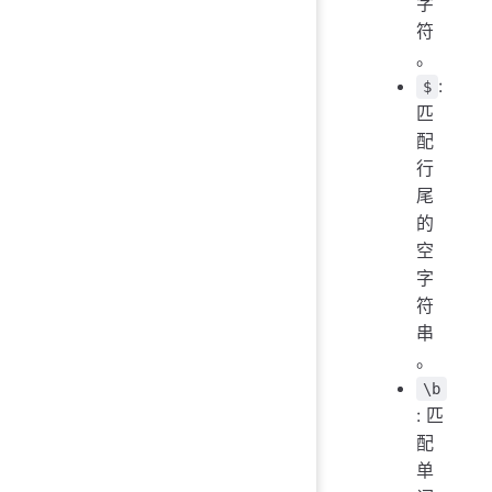
字
符
。
:
$
匹
配
行
尾
的
空
字
符
串
。
\b
: 匹
配
单