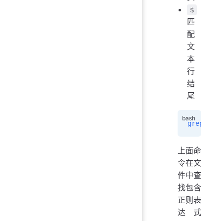
$
匹
配
文
本
行
结
尾
grep
 -h
 
上面命
令在文
件中查
找包含
正则表
达式