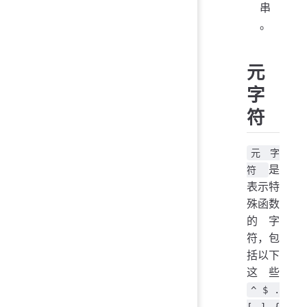
串
。
元
字
符
元字
是
符
表示特
殊函数
的字
符，包
括以下
这些
^ $ .
[ ] {