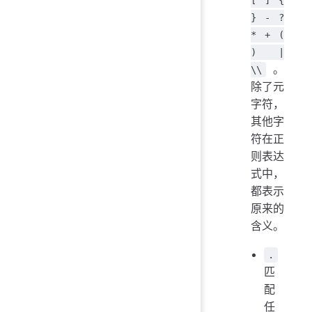
} - ?
* + (
) |
。
\\
除了元
字符，
其他字
符在正
则表达
式中，
都表示
原来的
含义。
.
匹
配
任