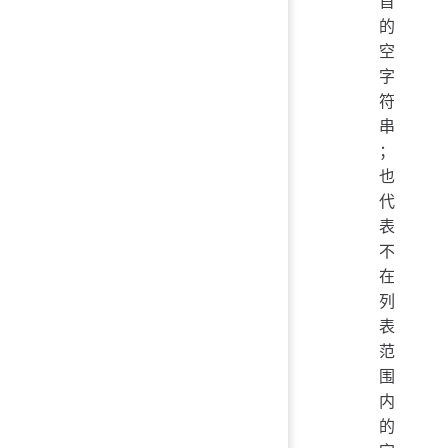
首
的
空
字
符
串
；
也
代
表
不
在
列
表
范
围
内
的