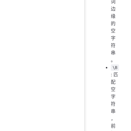
词
边
缘
的
空
字
符
串
。
\B
: 匹
配
空
字
符
串
，
前