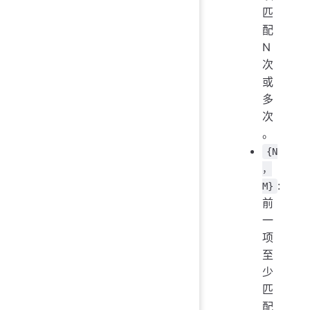
匹
配
N
次
或
多
次
。
{N
，
:
M}
前
一
项
至
少
匹
配