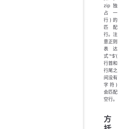
zip 独
占一
行)的
匹配
行。注
意正则
表达
式‘^$’(
行首和
行尾之
间没有
字符)
会匹配
空行。
方
括