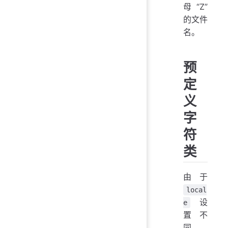
母“Z”
的文件
名。
预
定
义
字
符
类
由于
local
设
e
置不
同，