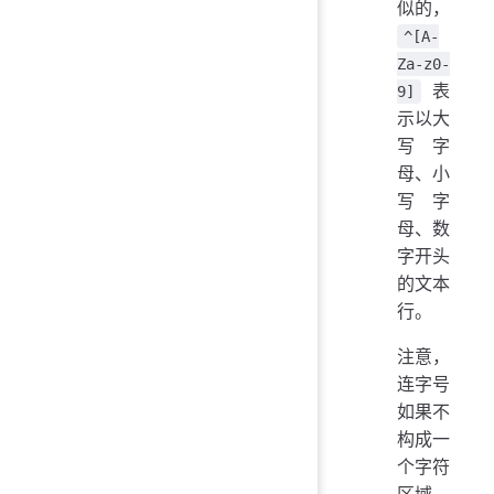
似的，
^[A-
Za-z0-
表
9]
示以大
写字
母、小
写字
母、数
字开头
的文本
行。
注意，
连字号
如果不
构成一
个字符
区域，