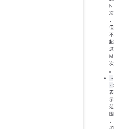
N
次
，
但
不
超
过
M
次
。
-
:
-
表
示
范
围
，
如