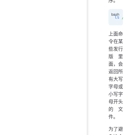
序。
ls
 /usr/
上面命
令在某
些发行
版里
面，会
返回所
有大写
字母或
小写字
母开头
的文
件。
为了避