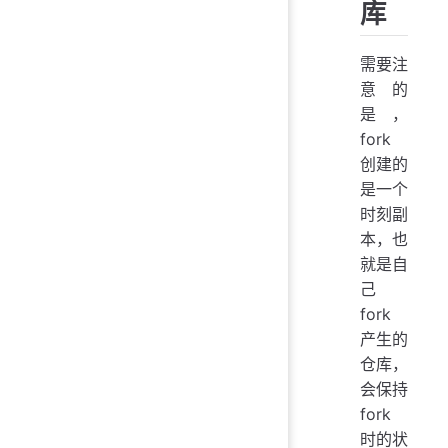
库
需要注
意的
是，
fork
创建的
是一个
时刻副
本，也
就是自
己
fork
产生的
仓库，
会保持
fork
时的状