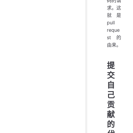
码的请
求。这
就是
pull
reque
st 的
由来。
提
交
自
己
贡
献
的