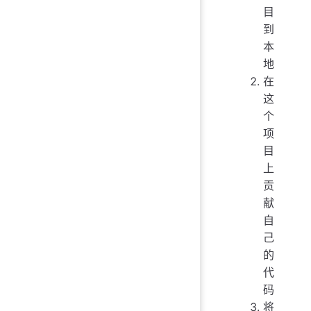
目
到
本
地
在
这
个
项
目
上
贡
献
自
己
的
代
码
将