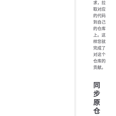
求，拉
取对应
的代码
到自己
的仓库
上。这
样您就
完成了
对这个
仓库的
贡献。
同
步
原
仓