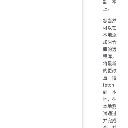
副本
上。
您当然
可以在
本地添
加原仓
库的远
程库，
将最新
的更改
直接
fetch
到本
地，在
本地测
试通过
并完成
合并