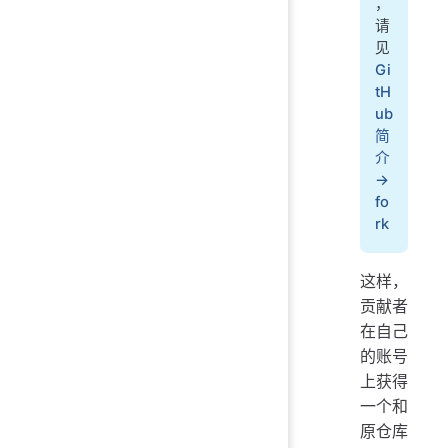
，
请
见
Gi
tH
ub
简
介
→
fo
rk
这样，
贡献者
在自己
的账号
上获得
一个和
原仓库