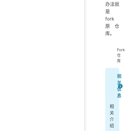
办法就
是
fork
原仓
库。
Fork
仓
库
相
关
信
息
相
关
介
绍