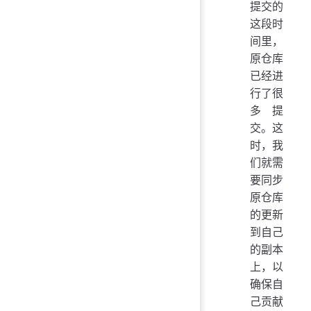
提交的
这段时
间里，
原仓库
已经进
行了很
多提
交。这
时，我
们就需
要同步
原仓库
的更新
到自己
的副本
上，以
确保自
己贡献