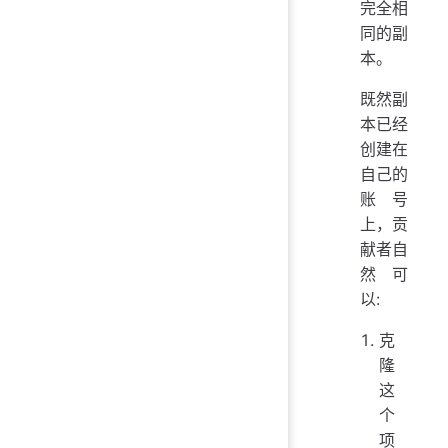
完全相
同的副
本。
既然副
本已经
创建在
自己的
账号
上，贡
献者自
然可
以:
克
隆
这
个
项