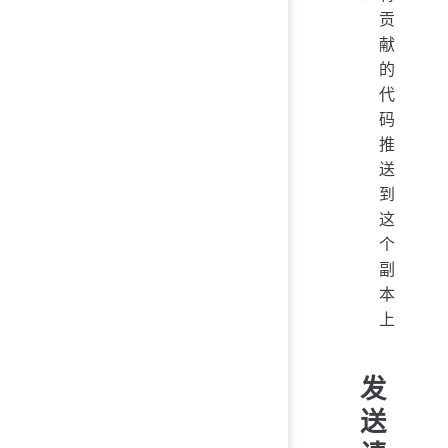
贡
献
的
代
码
推
送
到
这
个
副
本
上
发
送