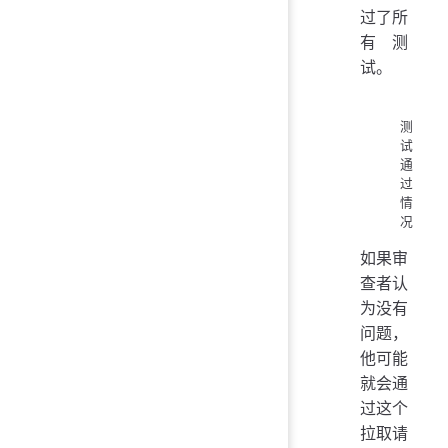
过了所
有测
试。
测
试
通
过
情
况
如果审
查者认
为没有
问题，
他可能
就会通
过这个
拉取请